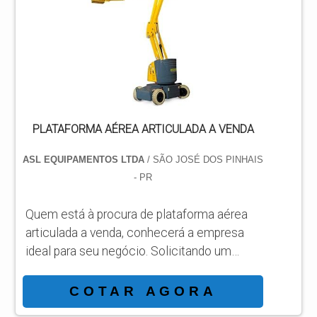
qualidade e rapidez no atendimento.
DETALHES SOBRE PLATAFORMA AÉREA
PANTOGRÁFICA JLG Há muitas maneiras
eficientes de...
PLATAFORMA AÉREA ARTICULADA A VENDA
ASL EQUIPAMENTOS LTDA
/ SÃO JOSÉ DOS PINHAIS
- PR
Quem está à procura de plataforma aérea
articulada a venda, conhecerá a empresa
ideal para seu negócio. Solicitando um
orçamento por meio da própria organização
e achando a líder em qualidade. Quando o
COTAR AGORA
assunto é plataforma aérea articulada a