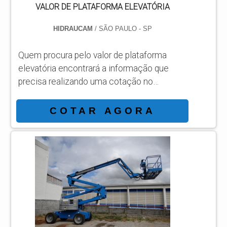
VALOR DE PLATAFORMA ELEVATÓRIA
HIDRAUCAM
/ SÃO PAULO - SP
Quem procura pelo valor de plataforma
elevatória encontrará a informação que
precisa realizando uma cotação no
Soluções Industriais, a maior plataforma de
negociações B2B da América
COTAR AGORA
Latina. Quando o assunto é valor de
plataforma elevatória, os clientes
encontram na Hidraucam mais do que um
preço acessível, visto que a companhia
conta com um time de profissionais
especializados para assegurar uma
excelente relação custo-benefício da
nego...