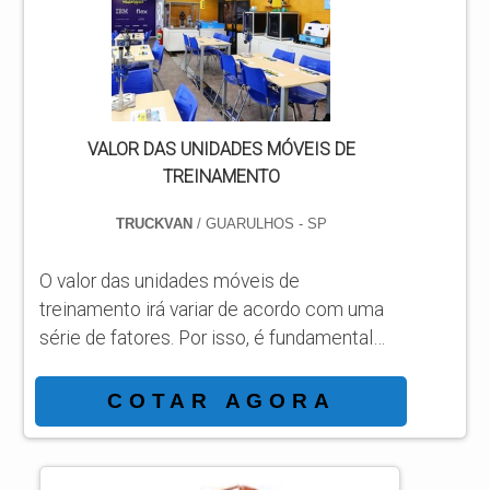
produção e artistas, as estruturas podem
ser solicitadas ...
VALOR DAS UNIDADES MÓVEIS DE
TREINAMENTO
TRUCKVAN
/ GUARULHOS - SP
O valor das unidades móveis de
treinamento irá variar de acordo com uma
série de fatores. Por isso, é fundamental
contar com uma empresa que atua com
credibilidade, estrutura e experiência no
COTAR AGORA
setor, como é o caso da Truckvan.Fundada
em 1992, a empresa é líder brasileira no
mercado de soluções sobre rodas e já