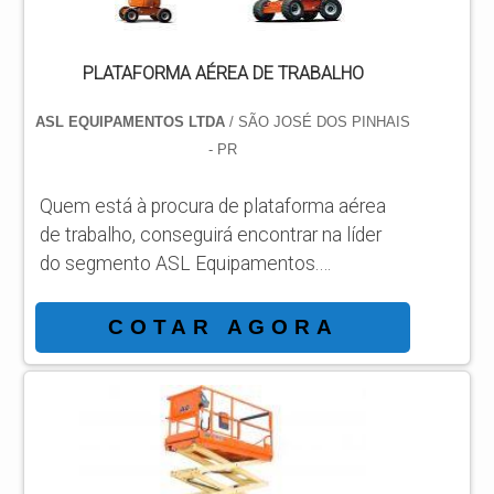
Plataforma articulada GT...
PLATAFORMA AÉREA DE TRABALHO
ASL EQUIPAMENTOS LTDA
/ SÃO JOSÉ DOS PINHAIS
- PR
Quem está à procura de plataforma aérea
de trabalho, conseguirá encontrar na líder
do segmento ASL Equipamentos.
Solicitando mais informações por meio da
própria empresa e descobrindo a líder da
COTAR AGORA
área de atuação. MAIS SOBRE
PLATAFORMA AEREA DE TRABALHO
Quem busca por plataforma aérea de
trabalho em uma companhia comprometida
com os serviços, consegue encontrar o
site da ASL Equipamentos. Especializada