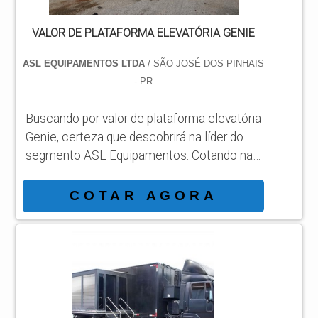
VALOR DE PLATAFORMA ELEVATÓRIA GENIE
ASL EQUIPAMENTOS LTDA
/ SÃO JOSÉ DOS PINHAIS
- PR
Buscando por valor de plataforma elevatória
Genie, certeza que descobrirá na líder do
segmento ASL Equipamentos. Cotando na
empresa mais qualificada do mercado e
achando a sofisticação, qualidade e preço
COTAR AGORA
justo em um só lugar. Quando o interesse é
por valor de plataforma elevatória Genie,
com a ASL Equipamentos conseguirá
excelente custo-benefício com
comprometimento com os resultados dos
clientes. DETALHES INTERESSANTES