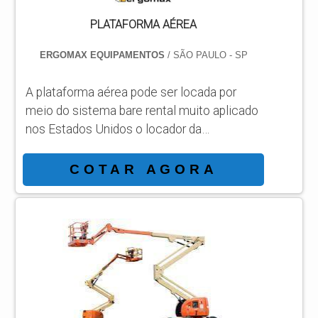
PLATAFORMA AÉREA
ERGOMAX EQUIPAMENTOS
/ SÃO PAULO - SP
A plataforma aérea pode ser locada por
meio do sistema bare rental muito aplicado
nos Estados Unidos o locador da
plataforma tem o direito de uso e não a
propriedade podendo lançar como
COTAR AGORA
despesas as faturas sem necessidade de
imobilização e se dedicar nas operações
fins de sua empresa com foco sobre o
melhor aproveitamento do uso da
plataforma locada. TIPOS DE
PLATAFORMAS AÉREAS Plataforma
articulada GTZZ18J; Plataforma telecópica
GTBZ27; Plataforma tesoura GTJZ10;