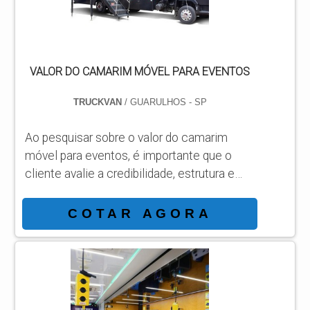
SOBRE VALOR DE...
VALOR DO CAMARIM MÓVEL PARA EVENTOS
TRUCKVAN
/ GUARULHOS - SP
Ao pesquisar sobre o valor do camarim
móvel para eventos, é importante que o
cliente avalie a credibilidade, estrutura e
experiência de quem atua no setor. Líder de
mercado, a Truckvan desenvolve há mais
COTAR AGORA
de 20 anos soluções sobre rodas
inovadoras, atendendo com eficiência o
dinâmico mercado de eventos e show
business.Visando proporcionar mais
comodidade e economia para equipes de