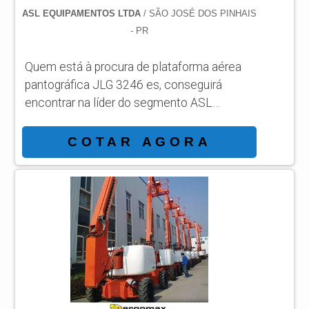
ASL EQUIPAMENTOS LTDA
/ SÃO JOSÉ DOS PINHAIS
- PR
Quem está à procura de plataforma aérea
pantográfica JLG 3246 es, conseguirá
encontrar na líder do segmento ASL
Equipamentos. Solicitando mais
informações por meio da própria empresa e
COTAR AGORA
descobrindo a líder da área de atuação.
Quando o tema é plataforma aérea
pantográfica JLG 3246 es, com os
profissionais da ASL Equipamentos
alcançará precisão com a satisfação plena
dos clientes respeitando os valores
humanos, éticos e ambientais. MAIS ...