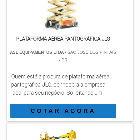
em plataformas elevatórias móveis ...
PLATAFORMA AÉREA PANTOGRÁFICA JLG
ASL EQUIPAMENTOS LTDA
/ SÃO JOSÉ DOS PINHAIS
- PR
Quem está à procura de plataforma aérea
pantográfica JLG, conhecerá a empresa
ideal para seu negócio. Solicitando um
orçamento por meio da própria organização
e achando a líder em qualidade. Quando a
COTAR AGORA
busca é por plataforma aérea pantográfica
JLG, com os melhores profissionais da ASL
Equipamentos encontrará precisão com