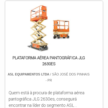
venda, com os profissionais da ASL
Equipamentos receberá eficiência com
qualidade e rapidez no atendimento. MAIS
SOBRE PLATAFORMA AÉREA
ARTICULADA A VENDA Há muitas
maneiras eficientes de demonst...
PLATAFORMA AÉREA PANTOGRÁFICA JLG
2630ES
ASL EQUIPAMENTOS LTDA
/ SÃO JOSÉ DOS PINHAIS
- PR
Quem está à procura de plataforma aérea
pantográfica JLG 2630es, conseguirá
encontrar na líder do segmento ASL