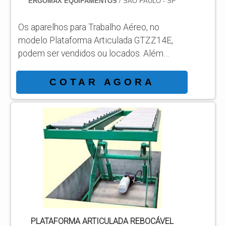
ERGOMAX EQUIPAMENTOS
/ SÃO PAULO - SP
Os aparelhos para Trabalho Aéreo, no
modelo Plataforma Articulada GTZZ14E,
podem ser vendidos ou locados. Além
deste modelo é possível encontrar outros
tipos de plataformas disponíveis no
COTAR AGORA
mercado. OUTROS MODELOS DE
PLATAFORMAS Articulada GTZZ18J;
Telescópica GTBZ27; Tesoura GTJZ10;
Articulada GTZZ14E. A Plataforma para
Trabalho Aéreo do modelo Articulada
GTZZ14E é movida por baterias com
alcance de até 15.7 metros e capacidade
na plataforma de 227 kg. Já o tipo
Articulada GTZZ18J funciona a diesel...
PLATAFORMA ARTICULADA REBOCÁVEL