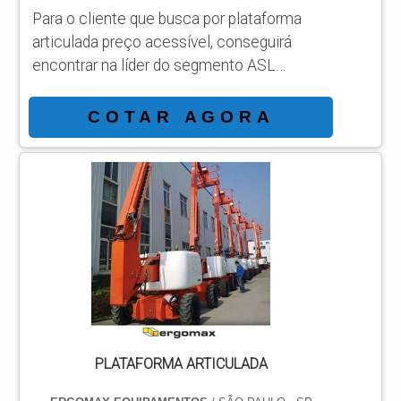
Para o cliente que busca por plataforma
articulada preço acessível, conseguirá
encontrar na líder do segmento ASL
Equipamentos. Solicitando um orçamento
por meio da própria empresa e achando a
COTAR AGORA
líder em qualidade. PLATAFORMA
ARTICULADA PREÇO JUSTO E ACESSÍVEL
Quem procura por plataforma articulada
preço justo e em uma companhia
comprometida com os serviços, descobre
o site da ASL Equipamentos. Uma
organização com alto know-how em plata...
PLATAFORMA ARTICULADA