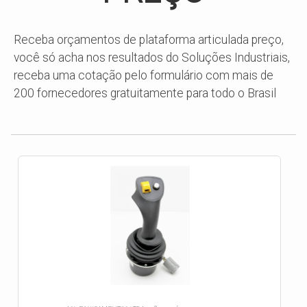
Receba orçamentos de plataforma articulada preço,
você só acha nos resultados do Soluções Industriais,
receba uma cotação pelo formulário com mais de
200 fornecedores gratuitamente para todo o Brasil