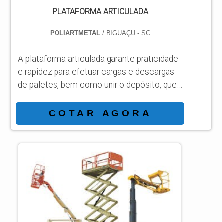
PLATAFORMA ARTICULADA
POLIARTMETAL
/ BIGUAÇU - SC
A plataforma articulada garante praticidade
e rapidez para efetuar cargas e descargas
de paletes, bem como unir o depósito, que
geralmente é construído em nível alto, ao
mezanino, que possui o nível mais baixo.
COTAR AGORA
Com a plataforma, é possível fazer o
transporte de cargas pesadas sem
necessariamente o auxílio de força
humana. É importante destacar que o
produto garante muita agilidade do
processo de armazenagem ou até mesmo
de descarga de produto, pois permite fazer
carregamento diretamente no seto...