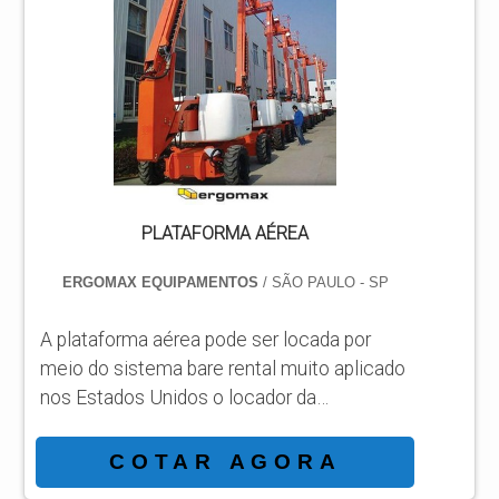
Equipamentos encontrará precisão com
qualidade e rapidez no atendimento.
DETALHES SOBRE PLATAFORMA AÉREA
PANTOGRÁFICA JLG Há muitas maneiras
eficientes de...
PLATAFORMA AÉREA
ERGOMAX EQUIPAMENTOS
/ SÃO PAULO - SP
A plataforma aérea pode ser locada por
meio do sistema bare rental muito aplicado
nos Estados Unidos o locador da
plataforma tem o direito de uso e não a
propriedade podendo lançar como
COTAR AGORA
despesas as faturas sem necessidade de