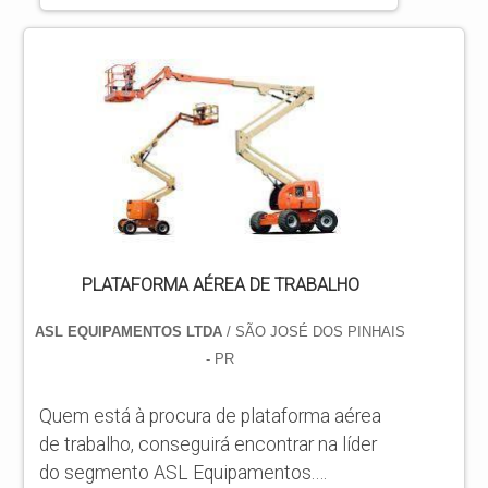
PLATAFORMA AÉREA DE TRABALHO
ASL EQUIPAMENTOS LTDA
/ SÃO JOSÉ DOS PINHAIS
- PR
Quem está à procura de plataforma aérea
de trabalho, conseguirá encontrar na líder
do segmento ASL Equipamentos.