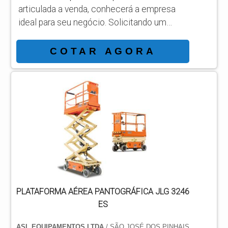
articulada a venda, conhecerá a empresa
ideal para seu negócio. Solicitando um
orçamento por meio da própria organização
e achando a líder em qualidade. Quando o
COTAR AGORA
assunto é plataforma aérea articulada a
venda, com os profissionais da ASL
Equipamentos receberá eficiência com
qualidade e rapidez no atendimento. MAIS
SOBRE PLATAFORMA AÉREA
ARTICULADA A VENDA Há muitas
maneiras eficientes de demonst...
PLATAFORMA AÉREA PANTOGRÁFICA JLG 3246
ES
ASL EQUIPAMENTOS LTDA
/ SÃO JOSÉ DOS PINHAIS