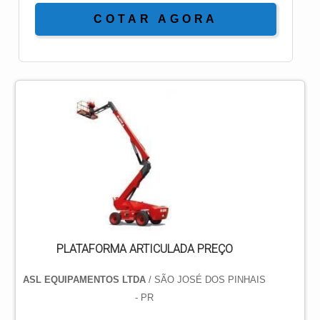
COTAR AGORA
PLATAFORMA ARTICULADA PREÇO
ASL EQUIPAMENTOS LTDA
/ SÃO JOSÉ DOS PINHAIS
- PR