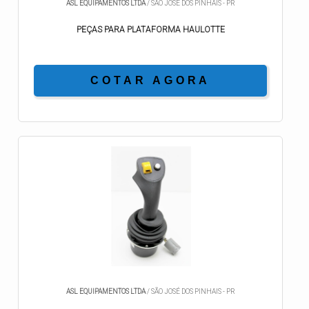
ASL EQUIPAMENTOS LTDA
/ SÃO JOSÉ DOS PINHAIS - PR
PEÇAS PARA PLATAFORMA HAULOTTE
COTAR AGORA
ASL EQUIPAMENTOS LTDA
/ SÃO JOSÉ DOS PINHAIS - PR