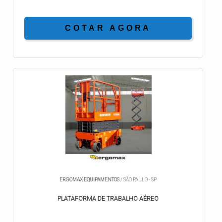
COTAR AGORA
ERGOMAX EQUIPAMENTOS
/ SÃO PAULO - SP
PLATAFORMA DE TRABALHO AÉREO