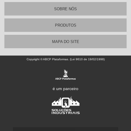
SOBRE NÓS
PRODUTOS
MAPA DO SITE
Copyright © ABCP Plataformas. (Lei 9610 de 19/02/1998)
é um parceiro