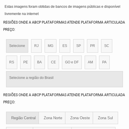
Estas imagens foram obtidas de bancos de imagens públicas e disponível
livremente na internet
REGIÕES ONDE A ABCP PLATAFORMAS ATENDE PLATAFORMA ARTICULADA
PREÇO:
Selecione
RJ
MG
ES
SP
PR
SC
RS
PE
BA
CE
GO e DF
AM
PA
Selecione a região do Brasil
REGIÕES ONDE A ABCP PLATAFORMAS ATENDE PLATAFORMA ARTICULADA
PREÇO:
Região Central
Zona Norte
Zona Oeste
Zona Sul