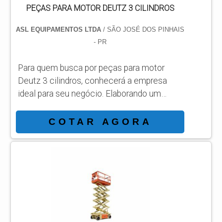
PEÇAS PARA MOTOR DEUTZ 3 CILINDROS
ASL EQUIPAMENTOS LTDA
/ SÃO JOSÉ DOS PINHAIS
- PR
Para quem busca por peças para motor
Deutz 3 cilindros, conhecerá a empresa
ideal para seu negócio. Elaborando um
orçamento detalhado na melhor
organização do ramo e conhecendo a líder
COTAR AGORA
da área de atuação. Quando a busca é por
peças para motor Deutz 3 cilindros, com a
melhor mão de obra da ASL Equipamentos
irá encontrar precisão com qualidade e
rapidez no atendimento. OUTRAS
INFORMAÇÕES SOBRE PEÇAS PARA
MOTOR DEUTZ 3 CILINDROS Há muit...