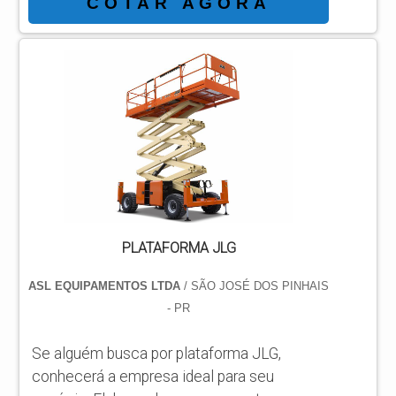
COTAR AGORA
preço justo em um só lugar. Quando o
assunto é plataforma tesoura JLG, com a
ASL Equipamentos conseguirá ótima
qualidade com qualidade e rapidez no
atendimento. DIFERENCIAIS
IMPORTANTES DE PLATAFORMA
TESOURA JLG Há muitas maneiras
eficientes de demonstr...
PLATAFORMA JLG
ASL EQUIPAMENTOS LTDA
/ SÃO JOSÉ DOS PINHAIS
- PR
Se alguém busca por plataforma JLG,
conhecerá a empresa ideal para seu