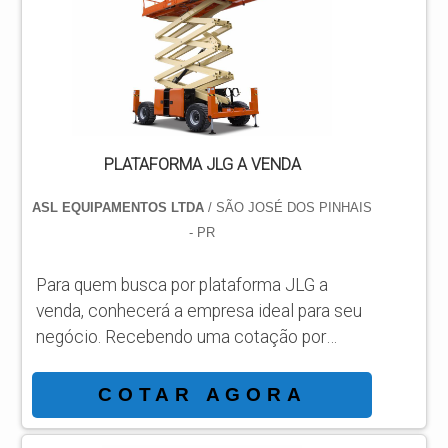
movida por baterias com alcance de até 12
metros e capacidade na plataforma de 227
Kg. A articulada GTZZ14E é movida por
baterias com alcance de até 15.7 metros e
capacidade na plataforma de 227 kg.
Articulada G...
PLATAFORMA JLG A VENDA
ASL EQUIPAMENTOS LTDA
/ SÃO JOSÉ DOS PINHAIS
- PR
Para quem busca por plataforma JLG a
venda, conhecerá a empresa ideal para seu
negócio. Recebendo uma cotação por
meio da maior empresa da área e
conhecendo a sofisticação, qualidade e
COTAR AGORA
preço justo em um só lugar. MAIS
INFORMAÇÕES INTERESSANTES SOBRE