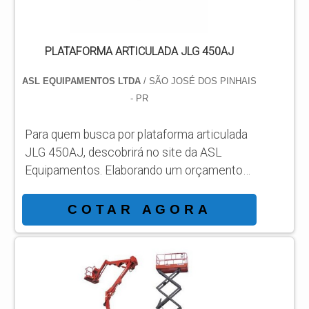
PLATAFORMA ARTICULADA JLG 450AJ
ASL EQUIPAMENTOS LTDA
/ SÃO JOSÉ DOS PINHAIS
- PR
Para quem busca por plataforma articulada
JLG 450AJ, descobrirá no site da ASL
Equipamentos. Elaborando um orçamento
detalhado na melhor organização do ramo e
conhecendo a líder da área de atuação.
COTAR AGORA
Quando a temática é plataforma articulada
JLG 450AJ, com a ASL Equipamentos
atingirá eficiência com comprometimento
com os resultados dos clientes.
DIFERENCIAIS IMPORTANTES DE