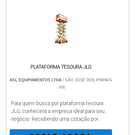
PLATAFORMA JLG A VENDA Se alguém
busca por plataforma JLG a venda em uma
empresa comprometida com os serviços,
acha o site da ASL Equipamentos. Uma
empresa com alto know-how em
plataformas...
PLATAFORMA TESOURA JLG
ASL EQUIPAMENTOS LTDA
/ SÃO JOSÉ DOS PINHAIS
- PR
Para quem busca por plataforma tesoura
JLG, conhecerá a empresa ideal para seu
negócio. Recebendo uma cotação por
meio da maior empresa da área e
conhecendo a sofisticação, qualidade e