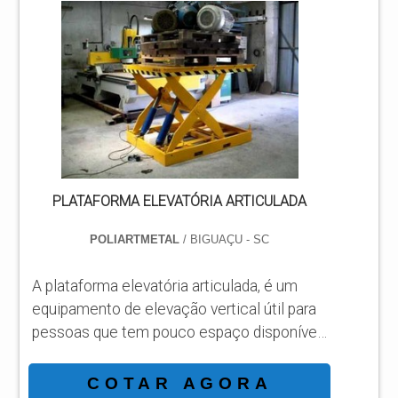
Extensão de alcance 0,90m (3ft);
Capacidade de carga 450 kg; Tempo de
carga 4 a 6 horas. Algumas empresas
efetuam a venda, locação e execução de
assistência técnica em plataformas
elevatórias. A SINOBOOM dispõe dos
modelos: T...
PLATAFORMA ELEVATÓRIA ARTICULADA
POLIARTMETAL
/ BIGUAÇU - SC
A plataforma elevatória articulada, é um
equipamento de elevação vertical útil para
pessoas que tem pouco espaço disponível
para o acesso e a manobra do instrumento.
É um equipamento que gera economia,
COTAR AGORA