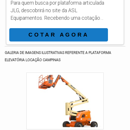
Para quem busca por plataforma articulada
JLG, descobrirá no site da ASL
Equipamentos. Recebendo uma cotação
por meio da maior empresa da área e
conhecendo a sofisticação, qualidade e
COTAR AGORA
preço justo em um só lugar. DETALHES
SOBRE PLATAFORMA ARTICULADA JLG
GALERIA DE IMAGENS ILUSTRATIVAS REFERENTE A PLATAFORMA
Se alguém quer achar plataforma articulada
ELEVATÓRIA LOCAÇÃO CAMPINAS
JLG em uma empresa responsável, vai até
o site da ASL Equipamentos.
Disponibilizando para os clientes
plataformas elevatórias móveis de trabal...