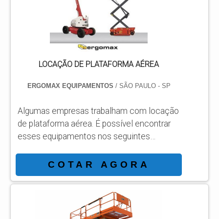
PLATAFORMA ARTICULADA JLG 450AJ
Há muitas maneiras eficientes de...
LOCAÇÃO DE PLATAFORMA AÉREA
ERGOMAX EQUIPAMENTOS
/ SÃO PAULO - SP
Algumas empresas trabalham com locação
de plataforma aérea. É possível encontrar
esses equipamentos nos seguintes
modelos: Tesoura GTJZ10; Articulada
GTZZ14E; Articulada GTZZ18J;
COTAR AGORA
Telescópica GTBZ27. OUTRAS
INFORMAÇÕES SOBRE AS
PLATAFORMAS AÉREASO modelo de
plataforma aérea Tesoura GTJZ10 é