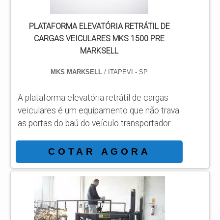
PLATAFORMA ELEVATÓRIA RETRÁTIL DE
CARGAS VEICULARES MKS 1500 PRE
MARKSELL
MKS MARKSELL
/ ITAPEVI - SP
A plataforma elevatória retrátil de cargas
veiculares é um equipamento que não trava
as portas do baú do veículo transportador
de cargas. Desenvolvida no modelo MKS
1500PRE da plataforma elevatória retrátil é
COTAR AGORA
a opção ideal para aqueles que desejam
abrir as portas do baú sem bascular a
plataforma. Independente da posição do
transporte a plataforma elevatória retrátil de
cargas veiculares MKS 1500 PRE Marksell