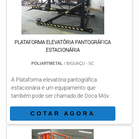
fica sob o chassi do veículo, deixando livre
o acesso pela traseira do conjunto,
permitin...
PLATAFORMA ELEVATÓRIA PANTOGRÁFICA
ESTACIONÁRIA
POLIARTMETAL
/ BIGUAÇU - SC
A Plataforma elevatória pantográfica
estacionária é um equipamento que
também pode ser chamado de Doca Móvel
de Carga. Esse produto é confeccionado
com acionamento por uma bomba
COTAR AGORA
hidráulica manual usada no processo
industrial para melhoria na produção e
movimentação dos materiais. O produto é