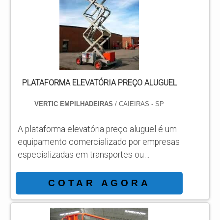
apresenta vários sistemas de proteção anti
buracos, além de extensões para o deck de
trabalho que se aproximam ainda mais do
serviço. Plataformas pa...
PLATAFORMA ELEVATÓRIA PREÇO ALUGUEL
VERTIC EMPILHADEIRAS
/ CAIEIRAS - SP
A plataforma elevatória preço aluguel é um
equipamento comercializado por empresas
especializadas em transportes ou
movimentação de carga. As plataformas
elevatórias são excelentes equipamentos
COTAR AGORA
que auxiliam os operadores e técnicos a
chegarem a locais altos ou com
obstáculos, os modelos podem apresentar