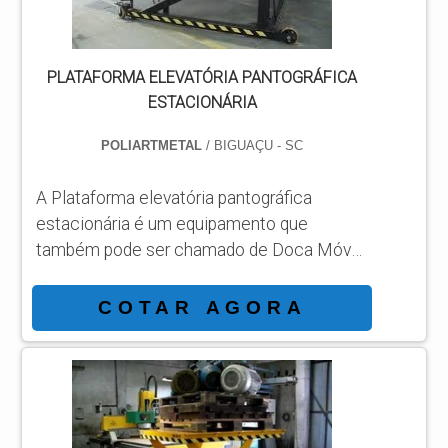
praticidade e rapidez para efetuar cargas e
descargas de caminhõ...
PLATAFORMA ELEVATÓRIA PANTOGRÁFICA
ESTACIONÁRIA
POLIARTMETAL
/ BIGUAÇU - SC
A Plataforma elevatória pantográfica
estacionária é um equipamento que
também pode ser chamado de Doca Móvel
de Carga. Esse produto é confeccionado
com acionamento por uma bomba
COTAR AGORA
hidráulica manual usada no processo
industrial para melhoria na produção e
movimentação dos materiais. O produto é
construído com técnicas modernas e
projetado de acordo com as