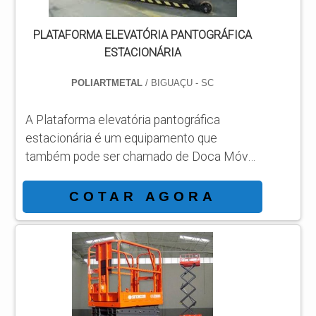
PLATAFORMA ELEVATÓRIA PANTOGRÁFICA
ESTACIONÁRIA
POLIARTMETAL
/ BIGUAÇU - SC
A Plataforma elevatória pantográfica
estacionária é um equipamento que
também pode ser chamado de Doca Móvel
de Carga. Esse produto é confeccionado
com acionamento por uma bomba
COTAR AGORA
hidráulica manual usada no processo
industrial para melhoria na produção e
movimentação dos materiais. O produto é
construído com técnicas modernas e
projetado de acordo com as
particularidades dos clientes para as mais