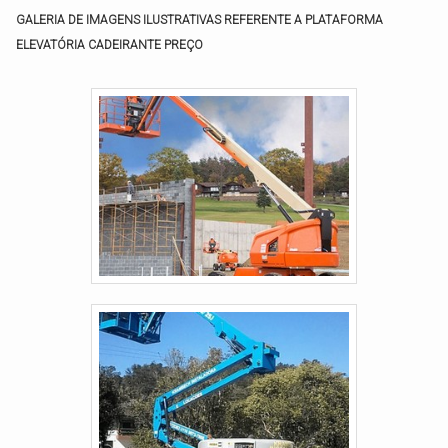
máxima de trabalho 11,80m (39ft);
GALERIA DE IMAGENS ILUSTRATIVAS REFERENTE A PLATAFORMA
Extensão de alcance 0,90m (3ft);
ELEVATÓRIA CADEIRANTE PREÇO
Capacidade de carga 450 kg; Tempo de
carga 4 a 6 horas. Algumas empresas
efetuam a venda, locação e execução de
assistência técnica em plataformas
elevatórias. A SINOBOOM dispõe dos
modelos: T...