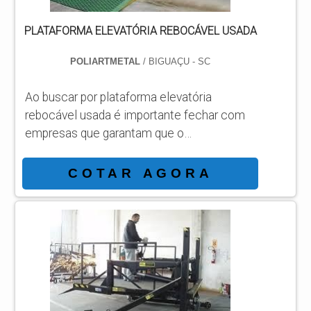
PLATAFORMA ELEVATÓRIA REBOCÁVEL USADA
POLIARTMETAL
/ BIGUAÇU - SC
Ao buscar por plataforma elevatória
rebocável usada é importante fechar com
empresas que garantam que o
equipamento possa exercer suas funções
plenamente mesmo que se tratem
COTAR AGORA
plataformas elevatórias. Ao comprador, é
indicado que faça uma pesquisa detalhada
sobre as opções disponíveis no mercado e
quais as suas reais necessidades.
Informações adicionais sobre o
equipamentoA plataforma elevatória
rebocável é um equipamento que garante