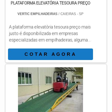
PLATAFORMA ELEVATÓRIA TESOURA PREÇO
VERTIC EMPILHADEIRAS
/ CAIEIRAS - SP
A plataforma elevatória tesoura preço mais
justo é disponibilizada em empresas
especializadas em empilhadeiras, algumas
plataformas apresentam características
únicas, como capacidade de carga,
COTAR AGORA
elevação e cabine protetora. As funções
deste equipamento Apresentando uma
plataforma espaçosa, segura e alcançando
verticalmente estruturas altas a plataforma
elevatória tesoura é recomendada para:
Elevar cargas; Produtos frágeis; Objetos em
diferentes locais. São bastante utilizadas
em galpões, armazéns,...