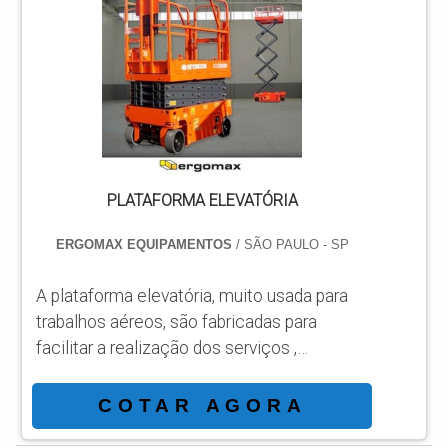
dois tipos, a elevatória articulada ou
tesoura, cada modelo oferece uma
particularidade diferente. Ao optar pela
compra ou aluguel da plataforma, é
importante saber das seguintes
informações: Qua...
PLATAFORMA ELEVATÓRIA
ERGOMAX EQUIPAMENTOS
/ SÃO PAULO - SP
A plataforma elevatória, muito usada para
trabalhos aéreos, são fabricadas para
facilitar a realização dos serviços ,
garantindo agilidade, segurança, ganho em
produção e cumprimento de prazos. Altura
COTAR AGORA
máxima da plataforma 9,80m (32ft); Altura