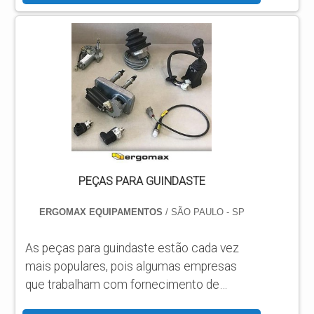
fluxo de trabalho de muitas industrias. É
importante que uma empresa qualificada
tenha um amplo estoque de peças, e uma
equipe de profissionais treinados,
possibilitando aos clientes as melhores
condições para aquisição do material, além
de um ágil processo de importação.
MATERIAIS DISPONÍVEIS PARA
EMPILHA...
PEÇAS PARA GUINDASTE
ERGOMAX EQUIPAMENTOS
/ SÃO PAULO - SP
As peças para guindaste estão cada vez
mais populares, pois algumas empresas
que trabalham com fornecimento de
guindastes atuam também com