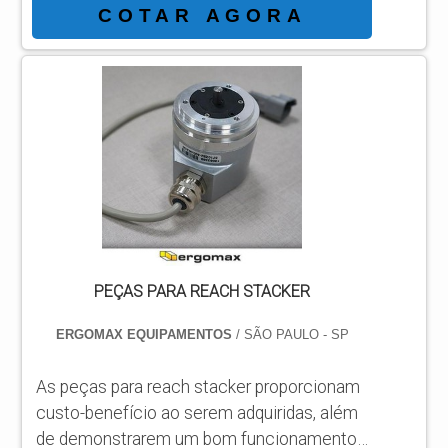
componentes, e materiais de reposição. É
COTAR AGORA
importante que uma empresa qualificada
tenha um amplo estoque de peças, e uma
equipe de profissionais treinados,
possibilitando aos clientes as melhores
condições para aquisição do material, além
de um ágil processo de importação.
MATERIAIS PARA GUINDASTES Válvulas
hidráulicas; Bombas de óleo; Bombas
d’água; Placas...
PEÇAS PARA REACH STACKER
ERGOMAX EQUIPAMENTOS
/ SÃO PAULO - SP
As peças para reach stacker proporcionam
custo-benefício ao serem adquiridas, além
de demonstrarem um bom funcionamento