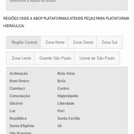
Selecione a região do Brasil
REGIÕES ONDE A ABCP PLATAFORMAS ATENDE PEÇAS PARA PLATAFORMA
HIDRÁULICA:
Região Central
Zona Norte
Zona Oeste
Zona Sul
Zona Leste
Grande São Paulo
Litoral de São Paulo
Aclimação
Bela Vista
Bom Retiro
Brás
Cambuci
Centro
Consolação
Higienópolis
Glicério
Liberdade
Luz
Pari
República
Santa Cecília
Santa Efigênia
Sé
Vila Buarque