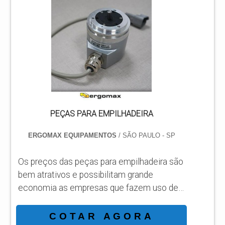
transporte e elevação de carga. Os
materiais proporcionam custo-benefício ao
serem adquiridos, além de apresentarem
um bom desempenho no equipamento que
é aplicado. As peças permitem que o
equipamento funcione com excelência,
realizando...
PEÇAS PARA EMPILHADEIRA
ERGOMAX EQUIPAMENTOS
/ SÃO PAULO - SP
Os preços das peças para empilhadeira são
bem atrativos e possibilitam grande
economia as empresas que fazem uso de
equipamentos de carga. As empilhadeiras
de contêineres são fundamentais para o
COTAR AGORA