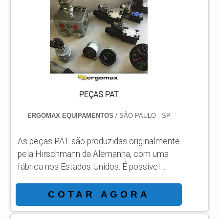
PEÇAS PAT
ERGOMAX EQUIPAMENTOS
/ SÃO PAULO - SP
As peças PAT são produzidas originalmente
pela Hirschmann da Alemanha, com uma
fábrica nos Estados Unidos. É possível
adquirir as peças em conjuntos , ou
separadamente. Estes sistemas
COTAR AGORA
eletrônicos são usados por fabricantes de
máquinas e usuários finais nas áreas de