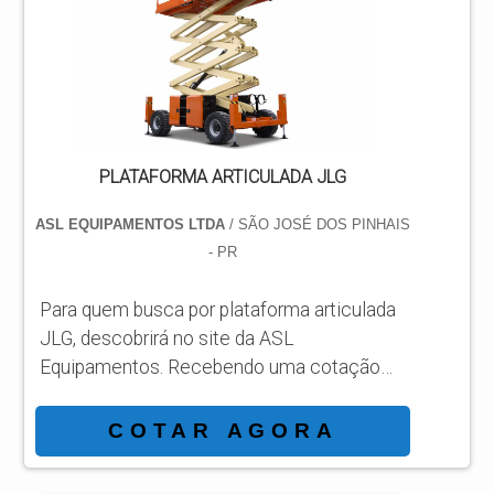
DIFERENCIAIS IMPORTANTES DE
PLATAFORMA ARTICULADA JLG 450AJ
Há muitas maneiras eficientes de...
PLATAFORMA ARTICULADA JLG
ASL EQUIPAMENTOS LTDA
/ SÃO JOSÉ DOS PINHAIS
- PR
Para quem busca por plataforma articulada
JLG, descobrirá no site da ASL
Equipamentos. Recebendo uma cotação
por meio da maior empresa da área e
conhecendo a sofisticação, qualidade e
COTAR AGORA
preço justo em um só lugar. DETALHES
SOBRE PLATAFORMA ARTICULADA JLG