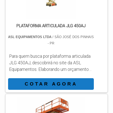
empresa com alto know-how em
plataformas...
PLATAFORMA ARTICULADA JLG 450AJ
ASL EQUIPAMENTOS LTDA
/ SÃO JOSÉ DOS PINHAIS
- PR
Para quem busca por plataforma articulada
JLG 450AJ, descobrirá no site da ASL
Equipamentos. Elaborando um orçamento
detalhado na melhor organização do ramo e
conhecendo a líder da área de atuação.
COTAR AGORA
Quando a temática é plataforma articulada
JLG 450AJ, com a ASL Equipamentos
atingirá eficiência com comprometimento
com os resultados dos clientes.