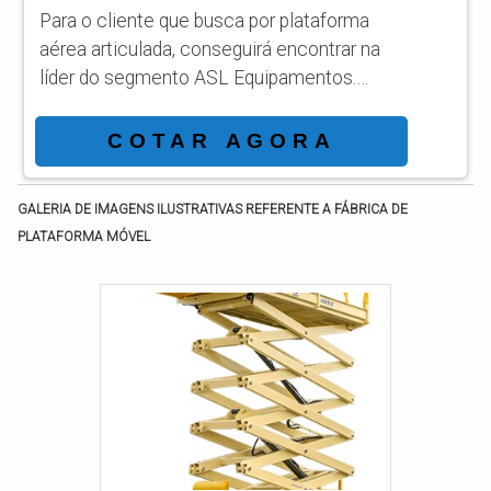
Para o cliente que busca por plataforma
aérea articulada, conseguirá encontrar na
líder do segmento ASL Equipamentos.
Solicitando um orçamento por meio da
própria empresa e achando a líder em
COTAR AGORA
qualidade. INFORMAÇÕES SOBRE
PLATAFORMA AÉREA ARTICULADA Quem
GALERIA DE IMAGENS ILUSTRATIVAS REFERENTE A FÁBRICA DE
pesquisa na internet por plataforma aérea
PLATAFORMA MÓVEL
articulada em uma companhia inovadora,
chega até a ASL Equipamentos.
Especializada em plataformas elevatórias
móveis de trabalho e plataformas...