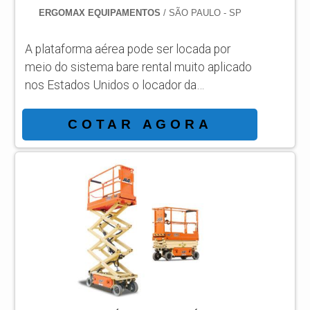
ERGOMAX EQUIPAMENTOS
/ SÃO PAULO - SP
A plataforma aérea pode ser locada por
meio do sistema bare rental muito aplicado
nos Estados Unidos o locador da
plataforma tem o direito de uso e não a
propriedade podendo lançar como
COTAR AGORA
despesas as faturas sem necessidade de
imobilização e se dedicar nas operações
fins de sua empresa com foco sobre o
melhor aproveitamento do uso da
plataforma locada. TIPOS DE
PLATAFORMAS AÉREAS Plataforma
articulada GTZZ18J; Plataforma telecópica
GTBZ27; Plataforma tesoura GTJZ10;
Plataforma articulada GT...