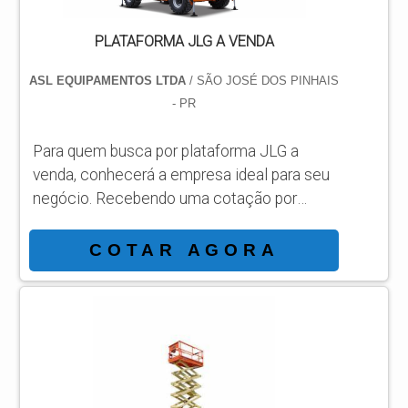
PLATAFORMA JLG A VENDA
ASL EQUIPAMENTOS LTDA
/ SÃO JOSÉ DOS PINHAIS
- PR
Para quem busca por plataforma JLG a
venda, conhecerá a empresa ideal para seu
negócio. Recebendo uma cotação por
meio da maior empresa da área e
conhecendo a sofisticação, qualidade e
COTAR AGORA
preço justo em um só lugar. MAIS
INFORMAÇÕES INTERESSANTES SOBRE
PLATAFORMA JLG A VENDA Se alguém
busca por plataforma JLG a venda em uma
empresa comprometida com os serviços,
acha o site da ASL Equipamentos. Uma