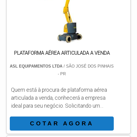
alcançará precisão com a satisfação plena
dos clientes respeitando os valores
humanos, éticos e ambientais. MAIS ...
PLATAFORMA AÉREA ARTICULADA A VENDA
ASL EQUIPAMENTOS LTDA
/ SÃO JOSÉ DOS PINHAIS
- PR
Quem está à procura de plataforma aérea
articulada a venda, conhecerá a empresa
ideal para seu negócio. Solicitando um
orçamento por meio da própria organização
e achando a líder em qualidade. Quando o
COTAR AGORA
assunto é plataforma aérea articulada a