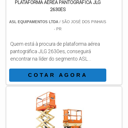
PLATAFORMA AÉREA PANTOGRÁFICA JLG
2630ES
ASL EQUIPAMENTOS LTDA
/ SÃO JOSÉ DOS PINHAIS
- PR
Quem está à procura de plataforma aérea
pantográfica JLG 2630es, conseguirá
encontrar na líder do segmento ASL
Equipamentos. Solicitando um orçamento
por meio da própria empresa e achando a
COTAR AGORA
líder em qualidade. MAIS SOBRE
PLATAFORMA AÉREA PANTOGRÁFICA
JLG 2630ES Quem quer achar plataforma
aérea pantográfica JLG 2630es em uma
companhia responsável, descobre o site da
ASL Equipamentos. Com grande know-how
focado em plataformas elevatória...