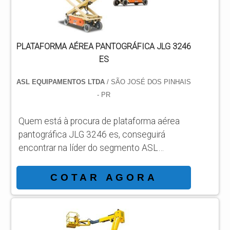
PLATAFORMA AÉREA PANTOGRÁFICA JLG 3246
ES
ASL EQUIPAMENTOS LTDA
/ SÃO JOSÉ DOS PINHAIS
- PR
Quem está à procura de plataforma aérea
pantográfica JLG 3246 es, conseguirá
encontrar na líder do segmento ASL
Equipamentos. Solicitando mais
informações por meio da própria empresa e
COTAR AGORA
descobrindo a líder da área de atuação.
Quando o tema é plataforma aérea
pantográfica JLG 3246 es, com os
profissionais da ASL Equipamentos