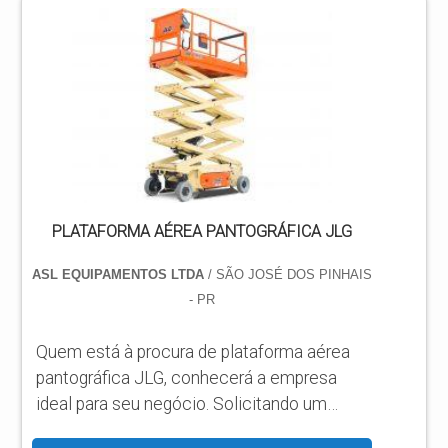
venda, com os profissionais da ASL
Equipamentos receberá eficiência com
qualidade e rapidez no atendimento. MAIS
SOBRE PLATAFORMA AÉREA
ARTICULADA A VENDA Há muitas
maneiras eficientes de demonst...
PLATAFORMA AÉREA PANTOGRÁFICA JLG
ASL EQUIPAMENTOS LTDA
/ SÃO JOSÉ DOS PINHAIS
- PR
Quem está à procura de plataforma aérea
pantográfica JLG, conhecerá a empresa
ideal para seu negócio. Solicitando um
orçamento por meio da própria organização