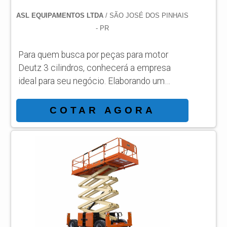
ASL EQUIPAMENTOS LTDA
/ SÃO JOSÉ DOS PINHAIS
- PR
Para quem busca por peças para motor
Deutz 3 cilindros, conhecerá a empresa
ideal para seu negócio. Elaborando um
orçamento detalhado na melhor
organização do ramo e conhecendo a líder
COTAR AGORA
da área de atuação. Quando a busca é por
peças para motor Deutz 3 cilindros, com a
melhor mão de obra da ASL Equipamentos
irá encontrar precisão com qualidade e
rapidez no atendimento. OUTRAS
INFORMAÇÕES SOBRE PEÇAS PARA
MOTOR DEUTZ 3 CILINDROS Há muit...