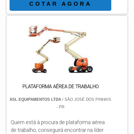
e achando a líder em qualidade. Quando a
COTAR AGORA
busca é por plataforma aérea pantográfica
JLG, com os melhores profissionais da ASL
Equipamentos encontrará precisão com
qualidade e rapidez no atendimento.
DETALHES SOBRE PLATAFORMA AÉREA
PANTOGRÁFICA JLG Há muitas maneiras
eficientes de...
PLATAFORMA AÉREA DE TRABALHO
ASL EQUIPAMENTOS LTDA
/ SÃO JOSÉ DOS PINHAIS
- PR
Quem está à procura de plataforma aérea
de trabalho, conseguirá encontrar na líder