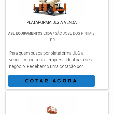
PLATAFORMA JLG A VENDA
ASL EQUIPAMENTOS LTDA
/ SÃO JOSÉ DOS PINHAIS
- PR
Para quem busca por plataforma JLG a
venda, conhecerá a empresa ideal para seu
negócio. Recebendo uma cotação por
meio da maior empresa da área e
conhecendo a sofisticação, qualidade e
COTAR AGORA
preço justo em um só lugar. MAIS
INFORMAÇÕES INTERESSANTES SOBRE
PLATAFORMA JLG A VENDA Se alguém
busca por plataforma JLG a venda em uma
empresa comprometida com os serviços,