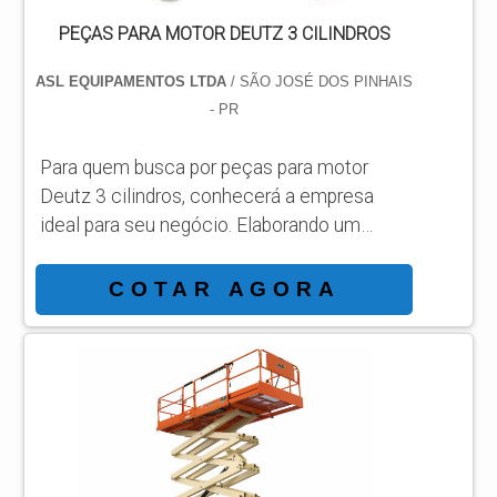
PEÇAS PARA MOTOR DEUTZ 3 CILINDROS
ASL EQUIPAMENTOS LTDA
/ SÃO JOSÉ DOS PINHAIS
- PR
Para quem busca por peças para motor
Deutz 3 cilindros, conhecerá a empresa
ideal para seu negócio. Elaborando um
orçamento detalhado na melhor
organização do ramo e conhecendo a líder
COTAR AGORA
da área de atuação. Quando a busca é por
peças para motor Deutz 3 cilindros, com a
melhor mão de obra da ASL Equipamentos
irá encontrar precisão com qualidade e
rapidez no atendimento. OUTRAS
INFORMAÇÕES SOBRE PEÇAS PARA
MOTOR DEUTZ 3 CILINDROS Há muit...