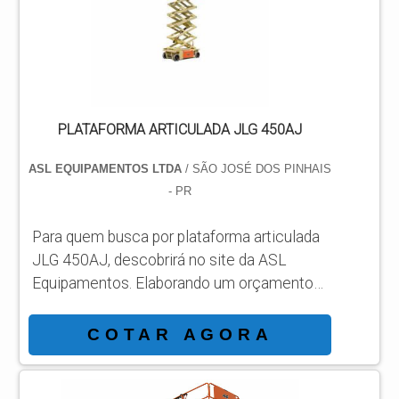
acha o site da ASL Equipamentos. Uma
empresa com alto know-how em
plataformas...
PLATAFORMA ARTICULADA JLG 450AJ
ASL EQUIPAMENTOS LTDA
/ SÃO JOSÉ DOS PINHAIS
- PR
Para quem busca por plataforma articulada
JLG 450AJ, descobrirá no site da ASL
Equipamentos. Elaborando um orçamento
detalhado na melhor organização do ramo e
conhecendo a líder da área de atuação.
COTAR AGORA
Quando a temática é plataforma articulada
JLG 450AJ, com a ASL Equipamentos