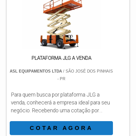
com os resultados dos clientes.
DIFERENCIAIS IMPORTANTES DE
PLATAFORMA ARTICULADA JLG 450AJ
Há muitas maneiras eficientes de...
PLATAFORMA JLG A VENDA
ASL EQUIPAMENTOS LTDA
/ SÃO JOSÉ DOS PINHAIS
- PR
Para quem busca por plataforma JLG a
venda, conhecerá a empresa ideal para seu
negócio. Recebendo uma cotação por
meio da maior empresa da área e
conhecendo a sofisticação, qualidade e
COTAR AGORA
preço justo em um só lugar. MAIS