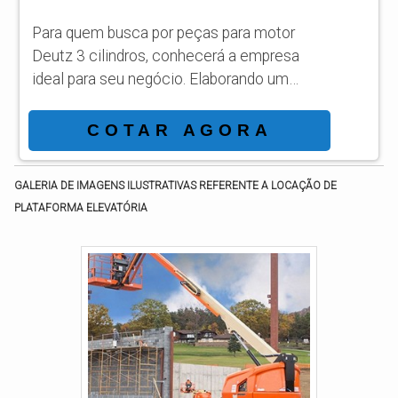
Para quem busca por peças para motor
Deutz 3 cilindros, conhecerá a empresa
ideal para seu negócio. Elaborando um
orçamento detalhado na melhor
organização do ramo e conhecendo a líder
COTAR AGORA
da área de atuação. Quando a busca é por
peças para motor Deutz 3 cilindros, com a
GALERIA DE IMAGENS ILUSTRATIVAS REFERENTE A LOCAÇÃO DE
melhor mão de obra da ASL Equipamentos
PLATAFORMA ELEVATÓRIA
irá encontrar precisão com qualidade e
rapidez no atendimento. OUTRAS
INFORMAÇÕES SOBRE PEÇAS PARA
MOTOR DEUTZ 3 CILINDROS Há muit...