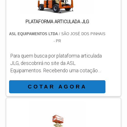
PLATAFORMA ARTICULADA JLG
ASL EQUIPAMENTOS LTDA
/ SÃO JOSÉ DOS PINHAIS
- PR
Para quem busca por plataforma articulada
JLG, descobrirá no site da ASL
Equipamentos. Recebendo uma cotação
por meio da maior empresa da área e
conhecendo a sofisticação, qualidade e
COTAR AGORA
preço justo em um só lugar. DETALHES
SOBRE PLATAFORMA ARTICULADA JLG
Se alguém quer achar plataforma articulada
JLG em uma empresa responsável, vai até
o site da ASL Equipamentos.