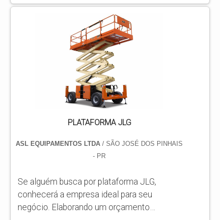
INFORMAÇÕES INTERESSANTES SOBRE
PLATAFORMA JLG A VENDA Se alguém
busca por plataforma JLG a venda em uma
empresa comprometida com os serviços,
acha o site da ASL Equipamentos. Uma
empresa com alto know-how em
plataformas...
PLATAFORMA JLG
ASL EQUIPAMENTOS LTDA
/ SÃO JOSÉ DOS PINHAIS
- PR
Se alguém busca por plataforma JLG,
conhecerá a empresa ideal para seu
negócio. Elaborando um orçamento
detalhado na melhor organização do ramo e