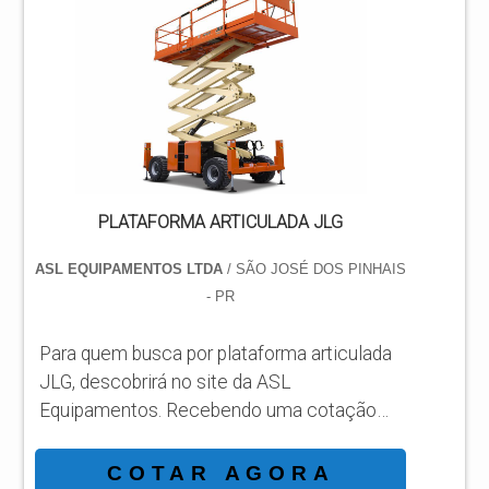
atingirá eficiência com comprometimento
com os resultados dos clientes.
DIFERENCIAIS IMPORTANTES DE
PLATAFORMA ARTICULADA JLG 450AJ
Há muitas maneiras eficientes de...
PLATAFORMA ARTICULADA JLG
ASL EQUIPAMENTOS LTDA
/ SÃO JOSÉ DOS PINHAIS
- PR
Para quem busca por plataforma articulada
JLG, descobrirá no site da ASL
Equipamentos. Recebendo uma cotação
por meio da maior empresa da área e
conhecendo a sofisticação, qualidade e
COTAR AGORA