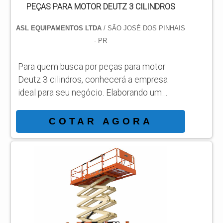
PEÇAS PARA MOTOR DEUTZ 3 CILINDROS
ASL EQUIPAMENTOS LTDA
/ SÃO JOSÉ DOS PINHAIS
- PR
Para quem busca por peças para motor
Deutz 3 cilindros, conhecerá a empresa
ideal para seu negócio. Elaborando um
orçamento detalhado na melhor
organização do ramo e conhecendo a líder
COTAR AGORA
da área de atuação. Quando a busca é por
peças para motor Deutz 3 cilindros, com a
melhor mão de obra da ASL Equipamentos
irá encontrar precisão com qualidade e
rapidez no atendimento. OUTRAS
INFORMAÇÕES SOBRE PEÇAS PARA
MOTOR DEUTZ 3 CILINDROS Há muit...