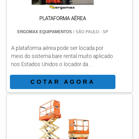
PLATAFORMA AÉREA
ERGOMAX EQUIPAMENTOS
/ SÃO PAULO - SP
A plataforma aérea pode ser locada por
meio do sistema bare rental muito aplicado
nos Estados Unidos o locador da
plataforma tem o direito de uso e não a
propriedade podendo lançar como
COTAR AGORA
despesas as faturas sem necessidade de
imobilização e se dedicar nas operações
fins de sua empresa com foco sobre o
melhor aproveitamento do uso da
plataforma locada. TIPOS DE
PLATAFORMAS AÉREAS Plataforma
articulada GTZZ18J; Plataforma telecópica