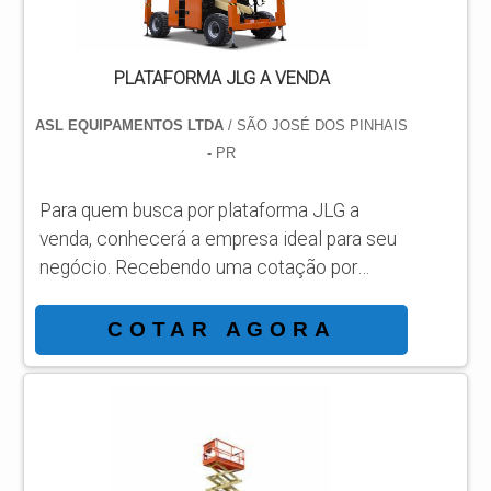
PLATAFORMA JLG A VENDA
ASL EQUIPAMENTOS LTDA
/ SÃO JOSÉ DOS PINHAIS
- PR
Para quem busca por plataforma JLG a
venda, conhecerá a empresa ideal para seu
negócio. Recebendo uma cotação por
meio da maior empresa da área e
conhecendo a sofisticação, qualidade e
COTAR AGORA
preço justo em um só lugar. MAIS
INFORMAÇÕES INTERESSANTES SOBRE
PLATAFORMA JLG A VENDA Se alguém
busca por plataforma JLG a venda em uma
empresa comprometida com os serviços,