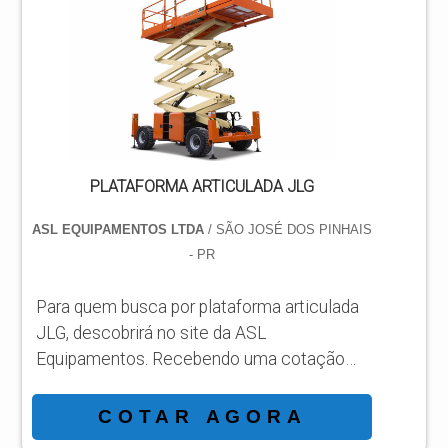
com os resultados dos clientes.
DIFERENCIAIS IMPORTANTES DE
PLATAFORMA ARTICULADA JLG 450AJ
Há muitas maneiras eficientes de...
PLATAFORMA ARTICULADA JLG
ASL EQUIPAMENTOS LTDA
/ SÃO JOSÉ DOS PINHAIS
- PR
Para quem busca por plataforma articulada
JLG, descobrirá no site da ASL
Equipamentos. Recebendo uma cotação
por meio da maior empresa da área e
conhecendo a sofisticação, qualidade e
COTAR AGORA
preço justo em um só lugar. DETALHES