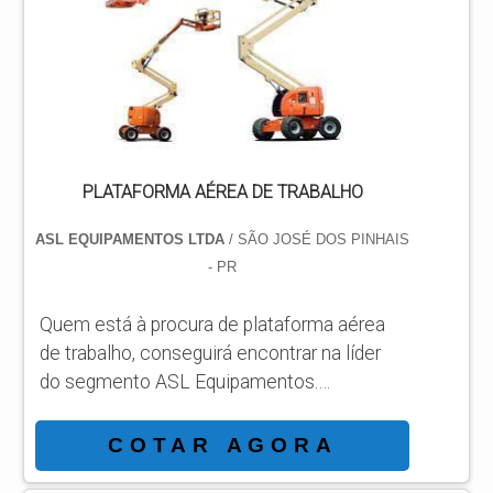
companhia responsável, descobre o site da
ASL Equipamentos. Com grande know-how
focado em plataformas elevatória...
PLATAFORMA AÉREA DE TRABALHO
ASL EQUIPAMENTOS LTDA
/ SÃO JOSÉ DOS PINHAIS
- PR
Quem está à procura de plataforma aérea
de trabalho, conseguirá encontrar na líder
do segmento ASL Equipamentos.
Solicitando mais informações por meio da
própria empresa e descobrindo a líder da
COTAR AGORA
área de atuação. MAIS SOBRE