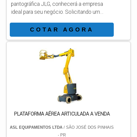
pantográfica JLG, conhecerá a empresa
ideal para seu negócio. Solicitando um
orçamento por meio da própria organização
e achando a líder em qualidade. Quando a
COTAR AGORA
busca é por plataforma aérea pantográfica
JLG, com os melhores profissionais da ASL
Equipamentos encontrará precisão com
qualidade e rapidez no atendimento.
DETALHES SOBRE PLATAFORMA AÉREA
PANTOGRÁFICA JLG Há muitas maneiras
eficientes de...
PLATAFORMA AÉREA ARTICULADA A VENDA
ASL EQUIPAMENTOS LTDA
/ SÃO JOSÉ DOS PINHAIS
- PR