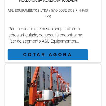
PLATAFORMA AÉREA ARTICULADA
ASL EQUIPAMENTOS LTDA
/ SÃO JOSÉ DOS PINHAIS
- PR
Para o cliente que busca por plataforma
aérea articulada, conseguirá encontrar na
líder do segmento ASL Equipamentos.
Solicitando um orçamento por meio da
própria empresa e achando a líder em
COTAR AGORA
qualidade. INFORMAÇÕES SOBRE
PLATAFORMA AÉREA ARTICULADA Quem
pesquisa na internet por plataforma aérea
articulada em uma companhia inovadora,
chega até a ASL Equipamentos.
Especializada em plataformas elevatórias
móveis de trabalho e plataformas...