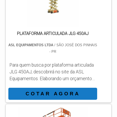
acha o site da ASL Equipamentos. Uma
empresa com alto know-how em
plataformas...
PLATAFORMA ARTICULADA JLG 450AJ
ASL EQUIPAMENTOS LTDA
/ SÃO JOSÉ DOS PINHAIS
- PR
Para quem busca por plataforma articulada
JLG 450AJ, descobrirá no site da ASL
Equipamentos. Elaborando um orçamento
detalhado na melhor organização do ramo e
conhecendo a líder da área de atuação.
COTAR AGORA
Quando a temática é plataforma articulada
JLG 450AJ, com a ASL Equipamentos
atingirá eficiência com comprometimento