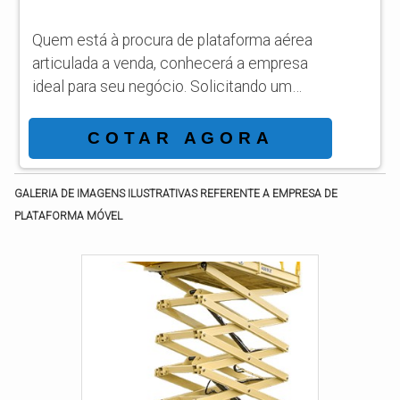
Quem está à procura de plataforma aérea
articulada a venda, conhecerá a empresa
ideal para seu negócio. Solicitando um
orçamento por meio da própria organização
e achando a líder em qualidade. Quando o
COTAR AGORA
assunto é plataforma aérea articulada a
venda, com os profissionais da ASL
GALERIA DE IMAGENS ILUSTRATIVAS REFERENTE A EMPRESA DE
Equipamentos receberá eficiência com
PLATAFORMA MÓVEL
qualidade e rapidez no atendimento. MAIS
SOBRE PLATAFORMA AÉREA
ARTICULADA A VENDA Há muitas
maneiras eficientes de demonst...