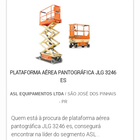
PLATAFORMA AEREA DE TRABALHO
Quem busca por plataforma aérea de
trabalho em uma companhia comprometida
com os serviços, consegue encontrar o
site da ASL Equipamentos. Especializada
em plataformas elevatórias móveis ...
PLATAFORMA AÉREA PANTOGRÁFICA JLG 3246
ES
ASL EQUIPAMENTOS LTDA
/ SÃO JOSÉ DOS PINHAIS
- PR
Quem está à procura de plataforma aérea
pantográfica JLG 3246 es, conseguirá
encontrar na líder do segmento ASL