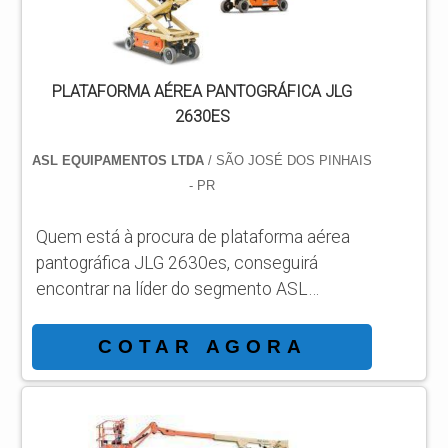
GTBZ27; Plataforma tesoura GTJZ10;
Plataforma articulada GT...
PLATAFORMA AÉREA PANTOGRÁFICA JLG
2630ES
ASL EQUIPAMENTOS LTDA
/ SÃO JOSÉ DOS PINHAIS
- PR
Quem está à procura de plataforma aérea
pantográfica JLG 2630es, conseguirá
encontrar na líder do segmento ASL
Equipamentos. Solicitando um orçamento
por meio da própria empresa e achando a
COTAR AGORA
líder em qualidade. MAIS SOBRE
PLATAFORMA AÉREA PANTOGRÁFICA
JLG 2630ES Quem quer achar plataforma
aérea pantográfica JLG 2630es em uma