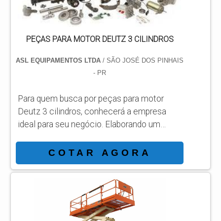
PEÇAS PARA MOTOR DEUTZ 3 CILINDROS
ASL EQUIPAMENTOS LTDA
/ SÃO JOSÉ DOS PINHAIS
- PR
Para quem busca por peças para motor
Deutz 3 cilindros, conhecerá a empresa
ideal para seu negócio. Elaborando um
orçamento detalhado na melhor
organização do ramo e conhecendo a líder
COTAR AGORA
da área de atuação. Quando a busca é por
peças para motor Deutz 3 cilindros, com a
melhor mão de obra da ASL Equipamentos
irá encontrar precisão com qualidade e
rapidez no atendimento. OUTRAS