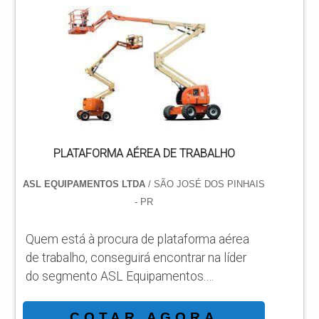
pesquisa na internet por plataforma aérea
articulada em uma companhia inovadora,
chega até a ASL Equipamentos.
Especializada em plataformas elevatórias
móveis de trabalho e plataformas...
PLATAFORMA AÉREA DE TRABALHO
ASL EQUIPAMENTOS LTDA
/ SÃO JOSÉ DOS PINHAIS
- PR
Quem está à procura de plataforma aérea
de trabalho, conseguirá encontrar na líder
do segmento ASL Equipamentos.
Solicitando mais informações por meio da
própria empresa e descobrindo a líder da
COTAR AGORA