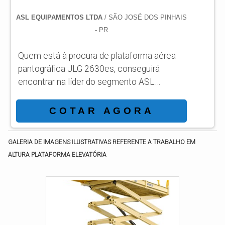
ASL EQUIPAMENTOS LTDA
/ SÃO JOSÉ DOS PINHAIS
- PR
Quem está à procura de plataforma aérea
pantográfica JLG 2630es, conseguirá
encontrar na líder do segmento ASL
Equipamentos. Solicitando um orçamento
por meio da própria empresa e achando a
COTAR AGORA
líder em qualidade. MAIS SOBRE
PLATAFORMA AÉREA PANTOGRÁFICA
GALERIA DE IMAGENS ILUSTRATIVAS REFERENTE A TRABALHO EM
JLG 2630ES Quem quer achar plataforma
ALTURA PLATAFORMA ELEVATÓRIA
aérea pantográfica JLG 2630es em uma
companhia responsável, descobre o site da
ASL Equipamentos. Com grande know-how
focado em plataformas elevatória...