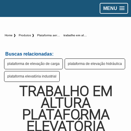
MENU
Home ❱
Produtos ❱
Plataforma aerea - Categoria ❱
trabalho em altura plataforma elevatória
Buscas relacionadas:
plataforma de elevação de carga
plataforma de elevação hidráulica
plataforma elevatória industrial
TRABALHO EM
ALTURA
PLATAFORMA
ELEVATÓRIA