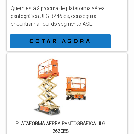
Quem está à procura de plataforma aérea
pantográfica JLG 3246 es, conseguirá
encontrar na líder do segmento ASL
Equipamentos. Solicitando mais
informações por meio da própria empresa e
COTAR AGORA
descobrindo a líder da área de atuação.
Quando o tema é plataforma aérea
pantográfica JLG 3246 es, com os
profissionais da ASL Equipamentos
alcançará precisão com a satisfação plena
dos clientes respeitando os valores
humanos, éticos e ambientais. MAIS ...
PLATAFORMA AÉREA PANTOGRÁFICA JLG
2630ES