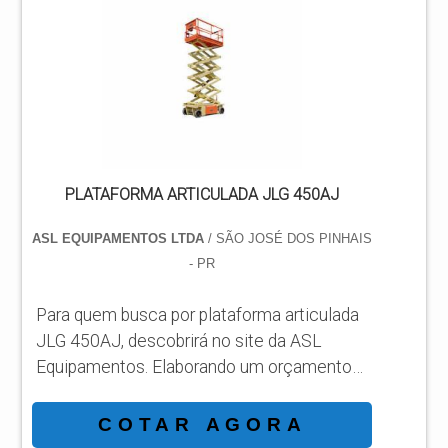
busca por plataforma JLG a venda em uma
empresa comprometida com os serviços,
acha o site da ASL Equipamentos. Uma
empresa com alto know-how em
plataformas...
PLATAFORMA ARTICULADA JLG 450AJ
ASL EQUIPAMENTOS LTDA
/ SÃO JOSÉ DOS PINHAIS
- PR
Para quem busca por plataforma articulada
JLG 450AJ, descobrirá no site da ASL
Equipamentos. Elaborando um orçamento
detalhado na melhor organização do ramo e
conhecendo a líder da área de atuação.
COTAR AGORA
Quando a temática é plataforma articulada