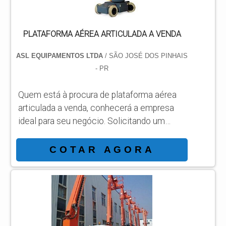
PLATAFORMA AÉREA ARTICULADA A VENDA
ASL EQUIPAMENTOS LTDA
/ SÃO JOSÉ DOS PINHAIS
- PR
Quem está à procura de plataforma aérea
articulada a venda, conhecerá a empresa
ideal para seu negócio. Solicitando um
orçamento por meio da própria organização
e achando a líder em qualidade. Quando o
COTAR AGORA
assunto é plataforma aérea articulada a
venda, com os profissionais da ASL
Equipamentos receberá eficiência com
qualidade e rapidez no atendimento. MAIS
SOBRE PLATAFORMA AÉREA
ARTICULADA A VENDA Há muitas