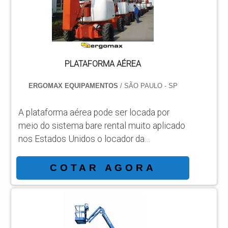
maneiras eficientes de demonst...
PLATAFORMA AÉREA
ERGOMAX EQUIPAMENTOS
/ SÃO PAULO - SP
A plataforma aérea pode ser locada por
meio do sistema bare rental muito aplicado
nos Estados Unidos o locador da
plataforma tem o direito de uso e não a
propriedade podendo lançar como
COTAR AGORA
despesas as faturas sem necessidade de
imobilização e se dedicar nas operações
fins de sua empresa com foco sobre o
melhor aproveitamento do uso da