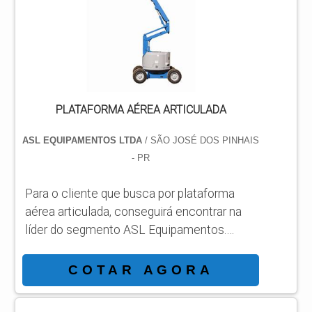
plataforma locada. TIPOS DE
PLATAFORMAS AÉREAS Plataforma
articulada GTZZ18J; Plataforma telecópica
GTBZ27; Plataforma tesoura GTJZ10;
Plataforma articulada GT...
PLATAFORMA AÉREA ARTICULADA
ASL EQUIPAMENTOS LTDA
/ SÃO JOSÉ DOS PINHAIS
- PR
Para o cliente que busca por plataforma
aérea articulada, conseguirá encontrar na
líder do segmento ASL Equipamentos.
Solicitando um orçamento por meio da
própria empresa e achando a líder em
COTAR AGORA
qualidade. INFORMAÇÕES SOBRE
PLATAFORMA AÉREA ARTICULADA Quem