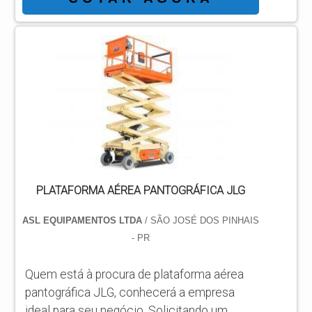
área de atuação. MAIS SOBRE
PLATAFORMA AEREA DE TRABALHO
Quem busca por plataforma aérea de
trabalho em uma companhia comprometida
com os serviços, consegue encontrar o
site da ASL Equipamentos. Especializada
em plataformas elevatórias móveis ...
PLATAFORMA AÉREA PANTOGRÁFICA JLG
ASL EQUIPAMENTOS LTDA
/ SÃO JOSÉ DOS PINHAIS
- PR
Quem está à procura de plataforma aérea
pantográfica JLG, conhecerá a empresa
ideal para seu negócio. Solicitando um