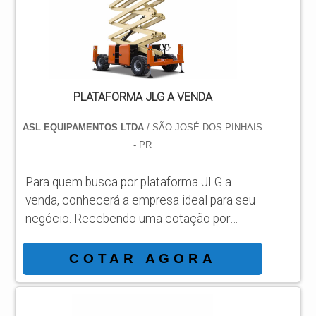
INFORMAÇÕES SOBRE PEÇAS PARA
MOTOR DEUTZ 3 CILINDROS Há muit...
PLATAFORMA JLG A VENDA
ASL EQUIPAMENTOS LTDA
/ SÃO JOSÉ DOS PINHAIS
- PR
Para quem busca por plataforma JLG a
venda, conhecerá a empresa ideal para seu
negócio. Recebendo uma cotação por
meio da maior empresa da área e
conhecendo a sofisticação, qualidade e
COTAR AGORA
preço justo em um só lugar. MAIS
INFORMAÇÕES INTERESSANTES SOBRE
PLATAFORMA JLG A VENDA Se alguém