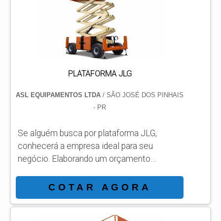
Disponibilizando para os clientes
plataformas elevatórias móveis de trabal...
PLATAFORMA JLG
ASL EQUIPAMENTOS LTDA
/ SÃO JOSÉ DOS PINHAIS
- PR
Se alguém busca por plataforma JLG,
conhecerá a empresa ideal para seu
negócio. Elaborando um orçamento
detalhado na melhor organização do ramo e
conhecendo a líder da área de atuação. É
COTAR AGORA
importante lembrar que o produto deve
sempre ser adquirido com empresas