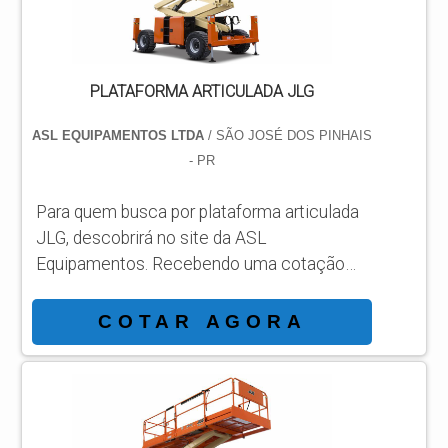
PLATAFORMA ARTICULADA JLG
ASL EQUIPAMENTOS LTDA
/ SÃO JOSÉ DOS PINHAIS
- PR
Para quem busca por plataforma articulada
JLG, descobrirá no site da ASL
Equipamentos. Recebendo uma cotação
por meio da maior empresa da área e
conhecendo a sofisticação, qualidade e
COTAR AGORA
preço justo em um só lugar. DETALHES
SOBRE PLATAFORMA ARTICULADA JLG
Se alguém quer achar plataforma articulada
JLG em uma empresa responsável, vai até
o site da ASL Equipamentos.