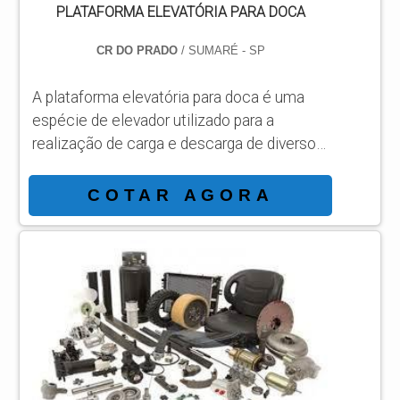
PLATAFORMA ELEVATÓRIA PARA DOCA
CR DO PRADO
/ SUMARÉ - SP
A plataforma elevatória para doca é uma
espécie de elevador utilizado para a
realização de carga e descarga de diversos
materiais que são distribuídos para
empresas de diferentes segmentos. O
COTAR AGORA
equipamento conta com a presença de aço
e ferro em sua composição, o que garante
sua alta qualidade e desempenho.A
instalação do recurso é feita no concreto
da doca, especialmente para que haja
ajuste da distância entre o caminhão e a
doca. Veja ...