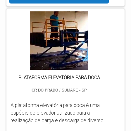
preço justo em um só lugar. MAIS
INFORMAÇÕES INTERESSANTES SOBRE
PLATAFORMA JLG A VENDA Se alguém
busca por plataforma JLG a venda em uma
empresa comprometida com os serviços,
acha o site da ASL Equipamentos. Uma
empresa com alto know-how em
plataformas...
PLATAFORMA ELEVATÓRIA PARA DOCA
CR DO PRADO
/ SUMARÉ - SP
A plataforma elevatória para doca é uma
espécie de elevador utilizado para a
realização de carga e descarga de diversos
materiais que são distribuídos para