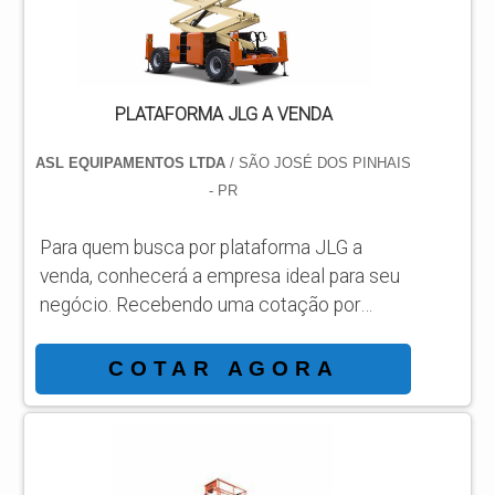
MOTOR DEUTZ 3 CILINDROS Há muit...
PLATAFORMA JLG A VENDA
ASL EQUIPAMENTOS LTDA
/ SÃO JOSÉ DOS PINHAIS
- PR
Para quem busca por plataforma JLG a
venda, conhecerá a empresa ideal para seu
negócio. Recebendo uma cotação por
meio da maior empresa da área e
conhecendo a sofisticação, qualidade e
COTAR AGORA
preço justo em um só lugar. MAIS
INFORMAÇÕES INTERESSANTES SOBRE
PLATAFORMA JLG A VENDA Se alguém
busca por plataforma JLG a venda em uma