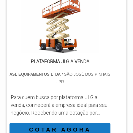
especializadas no segmento. Esse tipo de
cuidado ajuda a garantir a qualidade e
durabilidade dos materiais, além de evitar
prejuízos com substituições frequentes de
peças defeituos...
PLATAFORMA JLG A VENDA
ASL EQUIPAMENTOS LTDA
/ SÃO JOSÉ DOS PINHAIS
- PR
Para quem busca por plataforma JLG a
venda, conhecerá a empresa ideal para seu
negócio. Recebendo uma cotação por
meio da maior empresa da área e
conhecendo a sofisticação, qualidade e
COTAR AGORA