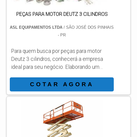
PEÇAS PARA MOTOR DEUTZ 3 CILINDROS
ASL EQUIPAMENTOS LTDA
/ SÃO JOSÉ DOS PINHAIS
- PR
Para quem busca por peças para motor
Deutz 3 cilindros, conhecerá a empresa
ideal para seu negócio. Elaborando um
orçamento detalhado na melhor
organização do ramo e conhecendo a líder
COTAR AGORA
da área de atuação. Quando a busca é por
peças para motor Deutz 3 cilindros, com a
melhor mão de obra da ASL Equipamentos
irá encontrar precisão com qualidade e
rapidez no atendimento. OUTRAS
INFORMAÇÕES SOBRE PEÇAS PARA