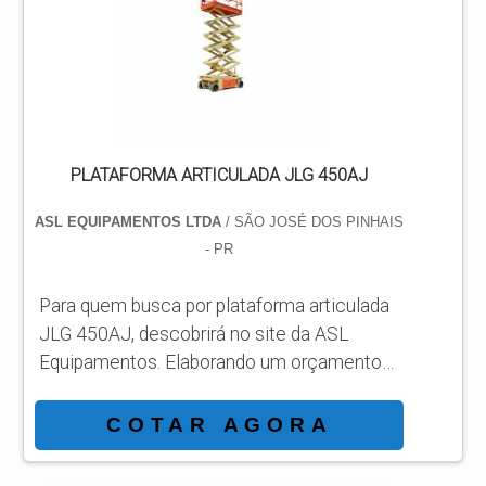
empresa comprometida com os serviços,
acha o site da ASL Equipamentos. Uma
empresa com alto know-how em
plataformas...
PLATAFORMA ARTICULADA JLG 450AJ
ASL EQUIPAMENTOS LTDA
/ SÃO JOSÉ DOS PINHAIS
- PR
Para quem busca por plataforma articulada
JLG 450AJ, descobrirá no site da ASL
Equipamentos. Elaborando um orçamento
detalhado na melhor organização do ramo e
conhecendo a líder da área de atuação.
COTAR AGORA
Quando a temática é plataforma articulada
JLG 450AJ, com a ASL Equipamentos