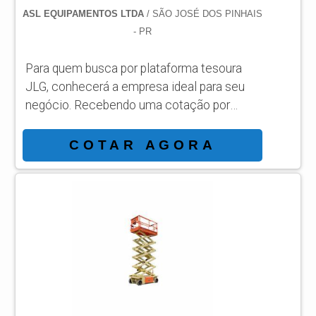
ASL EQUIPAMENTOS LTDA
/ SÃO JOSÉ DOS PINHAIS
- PR
Para quem busca por plataforma tesoura
JLG, conhecerá a empresa ideal para seu
negócio. Recebendo uma cotação por
meio da maior empresa da área e
conhecendo a sofisticação, qualidade e
COTAR AGORA
preço justo em um só lugar. Quando o
assunto é plataforma tesoura JLG, com a
ASL Equipamentos conseguirá ótima
qualidade com qualidade e rapidez no
atendimento. DIFERENCIAIS
IMPORTANTES DE PLATAFORMA
TESOURA JLG Há muitas maneiras
eficientes de demonstr...