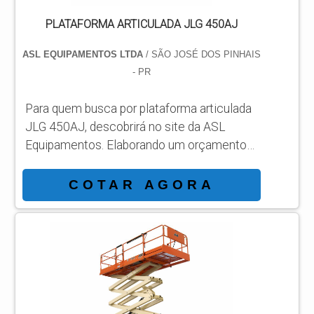
PLATAFORMA ARTICULADA JLG 450AJ
ASL EQUIPAMENTOS LTDA
/ SÃO JOSÉ DOS PINHAIS
- PR
Para quem busca por plataforma articulada
JLG 450AJ, descobrirá no site da ASL
Equipamentos. Elaborando um orçamento
detalhado na melhor organização do ramo e
conhecendo a líder da área de atuação.
COTAR AGORA
Quando a temática é plataforma articulada
JLG 450AJ, com a ASL Equipamentos
atingirá eficiência com comprometimento
com os resultados dos clientes.
DIFERENCIAIS IMPORTANTES DE
PLATAFORMA ARTICULADA JLG 450AJ
Há muitas maneiras eficientes de...