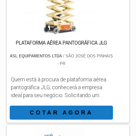
PLATAFORMAS AÉREAS Plataforma
articulada GTZZ18J; Plataforma telecópica
GTBZ27; Plataforma tesoura GTJZ10;
Plataforma articulada GT...
PLATAFORMA AÉREA PANTOGRÁFICA JLG
ASL EQUIPAMENTOS LTDA
/ SÃO JOSÉ DOS PINHAIS
- PR
Quem está à procura de plataforma aérea
pantográfica JLG, conhecerá a empresa
ideal para seu negócio. Solicitando um
orçamento por meio da própria organização
e achando a líder em qualidade. Quando a
COTAR AGORA
busca é por plataforma aérea pantográfica
JLG, com os melhores profissionais da ASL
Equipamentos encontrará precisão com