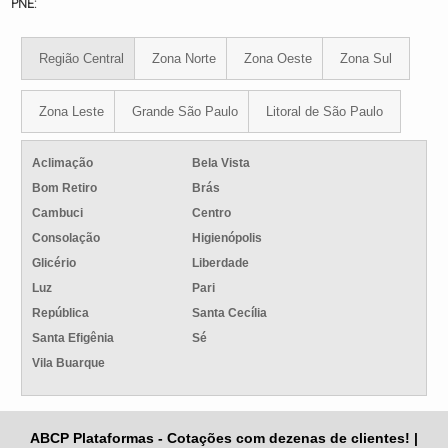
PNE:
Região Central
Zona Norte
Zona Oeste
Zona Sul
Zona Leste
Grande São Paulo
Litoral de São Paulo
Aclimação
Bela Vista
Bom Retiro
Brás
Cambuci
Centro
Consolação
Higienópolis
Glicério
Liberdade
Luz
Pari
República
Santa Cecília
Santa Efigênia
Sé
Vila Buarque
ABCP Plataformas - Cotações com dezenas de clientes! |