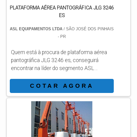
PLATAFORMA AÉREA PANTOGRÁFICA JLG 3246
ES
ASL EQUIPAMENTOS LTDA
/ SÃO JOSÉ DOS PINHAIS
- PR
Quem está à procura de plataforma aérea
pantográfica JLG 3246 es, conseguirá
encontrar na líder do segmento ASL
Equipamentos. Solicitando mais
informações por meio da própria empresa e
COTAR AGORA
descobrindo a líder da área de atuação.
Quando o tema é plataforma aérea
pantográfica JLG 3246 es, com os
profissionais da ASL Equipamentos
alcançará precisão com a satisfação plena
dos clientes respeitando os valores