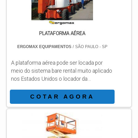
humanos, éticos e ambientais. MAIS ...
PLATAFORMA AÉREA
ERGOMAX EQUIPAMENTOS
/ SÃO PAULO - SP
A plataforma aérea pode ser locada por
meio do sistema bare rental muito aplicado
nos Estados Unidos o locador da
plataforma tem o direito de uso e não a
propriedade podendo lançar como
COTAR AGORA
despesas as faturas sem necessidade de
imobilização e se dedicar nas operações
fins de sua empresa com foco sobre o
melhor aproveitamento do uso da
plataforma locada. TIPOS DE