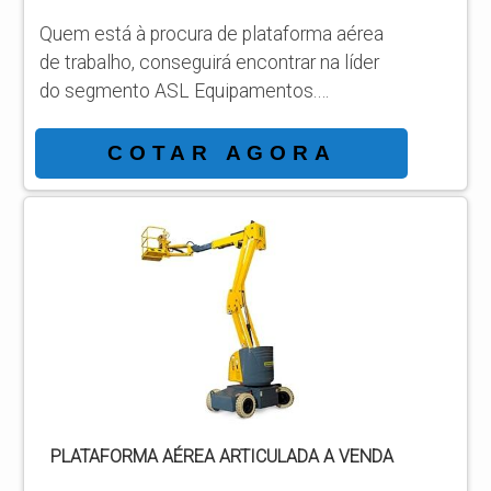
Quem está à procura de plataforma aérea
de trabalho, conseguirá encontrar na líder
do segmento ASL Equipamentos.
Solicitando mais informações por meio da
própria empresa e descobrindo a líder da
COTAR AGORA
área de atuação. MAIS SOBRE
PLATAFORMA AEREA DE TRABALHO
Quem busca por plataforma aérea de
trabalho em uma companhia comprometida
com os serviços, consegue encontrar o
site da ASL Equipamentos. Especializada
em plataformas elevatórias móveis ...
PLATAFORMA AÉREA ARTICULADA A VENDA