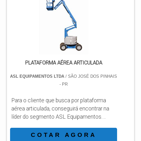
qualidade e rapidez no atendimento.
DETALHES SOBRE PLATAFORMA AÉREA
PANTOGRÁFICA JLG Há muitas maneiras
eficientes de...
PLATAFORMA AÉREA ARTICULADA
ASL EQUIPAMENTOS LTDA
/ SÃO JOSÉ DOS PINHAIS
- PR
Para o cliente que busca por plataforma
aérea articulada, conseguirá encontrar na
líder do segmento ASL Equipamentos.
Solicitando um orçamento por meio da
própria empresa e achando a líder em
COTAR AGORA