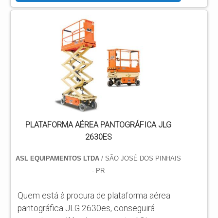
qualidade. INFORMAÇÕES SOBRE
PLATAFORMA AÉREA ARTICULADA Quem
pesquisa na internet por plataforma aérea
articulada em uma companhia inovadora,
chega até a ASL Equipamentos.
Especializada em plataformas elevatórias
móveis de trabalho e plataformas...
PLATAFORMA AÉREA PANTOGRÁFICA JLG
2630ES
ASL EQUIPAMENTOS LTDA
/ SÃO JOSÉ DOS PINHAIS
- PR
Quem está à procura de plataforma aérea
pantográfica JLG 2630es, conseguirá