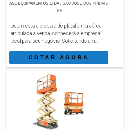
ASL EQUIPAMENTOS LTDA
/ SÃO JOSÉ DOS PINHAIS
- PR
Quem está à procura de plataforma aérea
articulada a venda, conhecerá a empresa
ideal para seu negócio. Solicitando um
orçamento por meio da própria organização
e achando a líder em qualidade. Quando o
COTAR AGORA
assunto é plataforma aérea articulada a
venda, com os profissionais da ASL
Equipamentos receberá eficiência com
qualidade e rapidez no atendimento. MAIS
SOBRE PLATAFORMA AÉREA
ARTICULADA A VENDA Há muitas
maneiras eficientes de demonst...