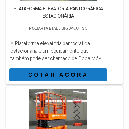
PLATAFORMA ELEVATÓRIA PANTOGRÁFICA
ESTACIONÁRIA
POLIARTMETAL
/ BIGUAÇU - SC
A Plataforma elevatória pantográfica
estacionária é um equipamento que
também pode ser chamado de Doca Móvel
de Carga. Esse produto é confeccionado
com acionamento por uma bomba
COTAR AGORA
hidráulica manual usada no processo
industrial para melhoria na produção e
movimentação dos materiais. O produto é
construído com técnicas modernas e
projetado de acordo com as
particularidades dos clientes para as mais
distintas áreas de trabalho e diferentes