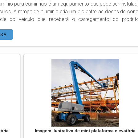
umínio para caminhão é um equipamento que pode ser instalad
tre as docas de concreta
ície do veículo que receberá o carregamento do produto
ga do equipamento é de 1,2 kg a 2 mil quilos. O peso todo da
namento do equipamento se dá através da
ORA
acoplada na caixa de força do caminhão. O seu sistema de
ntrolado por válvula redutora de...
tória
Imagem ilustrativa de mini plataforma elevatória