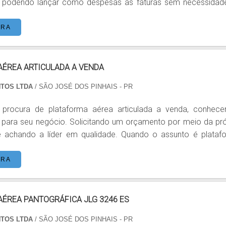
e podendo lançar como despesas as faturas sem necessidad
e se dedicar nas operações fins de sua empresa com foco sob
nto do uso da plataforma locada. TIPOS DE PLATAFORMAS
ORA
aforma articulada GTZZ18J; Plataforma telecópica GTB
oura GTJZ10; Plataforma articulada GT...
AÉREA ARTICULADA A VENDA
NTOS LTDA
/ SÃO JOSÉ DOS PINHAIS - PR
procura de plataforma aérea articulada a venda, conhece
 para seu negócio. Solicitando um orçamento por meio da pró
 a líder em qualidade. Quando o assunto é plataforma
ada a venda, com os profissionais da ASL Equipamentos rece
idade e rapidez no atendimento. MAIS SOBRE PLATAFORMA
ORA
AÉREA ARTICULADA A VENDA Há muitas maneiras eficientes de demonst...
ÉREA PANTOGRÁFICA JLG 3246 ES
NTOS LTDA
/ SÃO JOSÉ DOS PINHAIS - PR