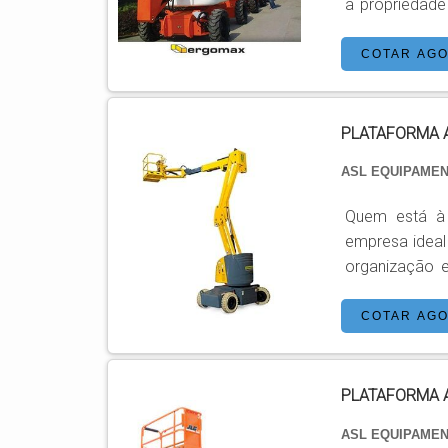
a propriedad
imobilização 
melhor aproveitame
COTAR AG
AÉREAS Plat
Plataforma tes
PLATAFORMA 
ASL EQUIPAME
Quem está à 
empresa ideal
organização e achando
aérea articul
eficiência com qual
COTAR AG
PLATAFORMA A
ASL EQUIPAME