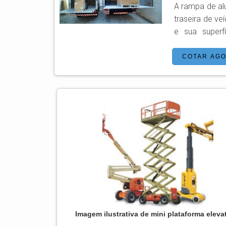
A rampa de al
traseira de veículos. A rampa de alumínio cria um elo en
e sua superf
capacidade de car
plaformo chega a 350 quilos. O acio
COTAR AG
tomada de força 
segurança é co
Imagem ilustrativa de mini plataforma eleva