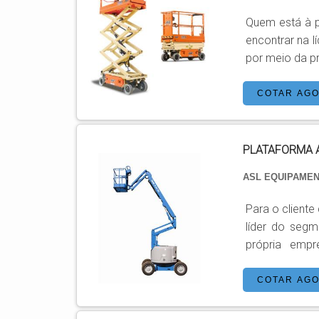
Quem está à p
encontrar na 
por meio da pró
tema é plataf
Equipamento
COTAR AG
PLATAFORMA 
ASL EQUIPAME
Para o cliente
líder do seg
própria empresa 
PLATAFORMA AÉREA ARTICULAD
aérea articul
COTAR AG
Especializada 