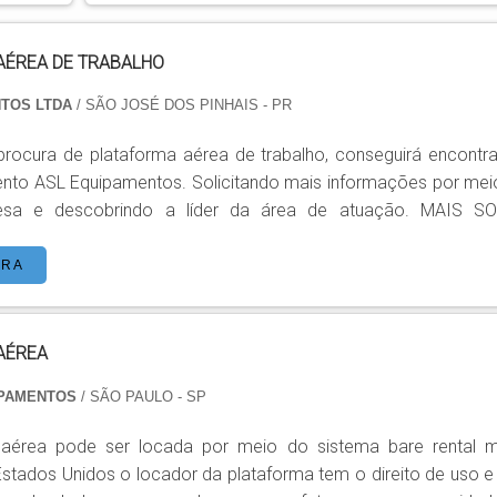
AÉREA DE TRABALHO
NTOS LTDA
/ SÃO JOSÉ DOS PINHAIS - PR
rocura de plataforma aérea de trabalho, conseguirá encontra
ento ASL Equipamentos. Solicitando mais informações por mei
a e descobrindo a líder da área de atuação. MAIS SOBRE
ABALHO Quem busca por plataforma aérea de
 uma companhia comprometida com os serviços, cons
ORA
ite da ASL Equipamentos. Especializada em plataformas elevató
AÉREA
IPAMENTOS
/ SÃO PAULO - SP
 aérea pode ser locada por meio do sistema bare rental m
Estados Unidos o locador da plataforma tem o direito de uso e