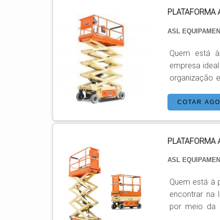
PLATAFORMA 
ASL EQUIPAME
Quem está à 
empresa ideal
organização e
aérea pantog
encontrará preci
COTAR AG
PLATAFORMA 
ASL EQUIPAME
Quem está à p
encontrar na
por meio da pr
PLATAFORMA AÉREA P