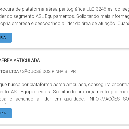
rocura de plataforma aérea pantográfica JLG 3246 es, conseg
líder do segmento ASL Equipamentos. Solicitando mais informa
pria empresa e descobrindo a líder da área de atuação. Quando o
orma aérea pantográfica JLG 3246 es, com os profissionais da
s alcançará precisão com a satisfação plena dos clie
ORA
respeitando os valores humanos, éticos e ambientais. MAIS ...
AÉREA ARTICULADA
NTOS LTDA
/ SÃO JOSÉ DOS PINHAIS - PR
 que busca por plataforma aérea articulada, conseguirá encontr
mento ASL Equipamentos. Solicitando um orçamento por mei
e achando a líder em qualidade. INFORMAÇÕES SOBRE
A Quem pesquisa na internet por plataforma
ada em uma companhia inovadora, chega até a ASL Equipamen
ORA
em plataformas elevatórias móveis de trabalho e plataformas...