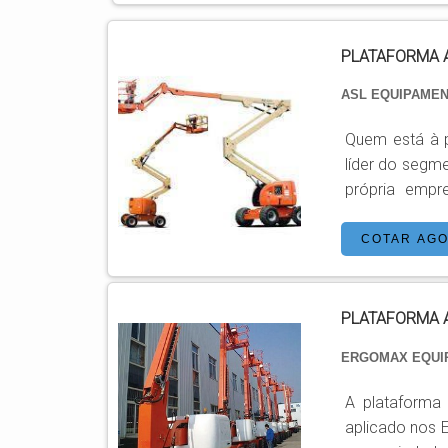
PLATAFORMA 
ASL EQUIPAME
Quem está à p
líder do segm
própria empres
PLATAFORMA AEREA DE TR
trabalho em
COTAR AG
encontrar o s
móveis ...
PLATAFORMA 
ERGOMAX EQU
A plataforma
aplicado nos 