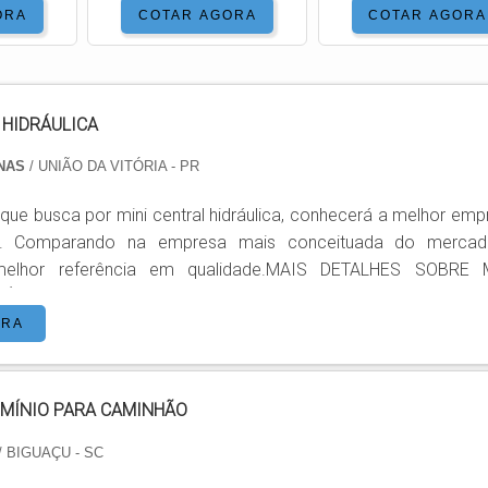
ORA
COTAR AGORA
COTAR AGORA
 HIDRÁULICA
INAS
/ UNIÃO DA VITÓRIA - PR
 que busca por mini central hidráulica, conhecerá a melhor emp
. Comparando na empresa mais conceituada do merca
elhor referência em qualidade.MAIS DETALHES SOBRE 
ÁULICAQuem procura por mini central hidráulica em uma emp
 com os serviços, encontra na internet a Comaza. Emp
ORA
 em plataformas niveladoras e rampa niveladora de doca, vis
UMÍNIO PARA CAMINHÃO
/ BIGUAÇU - SC