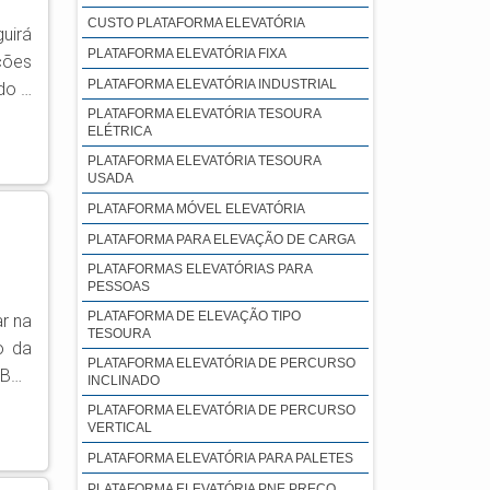
CUSTO PLATAFORMA ELEVATÓRIA
uirá
PLATAFORMA ELEVATÓRIA FIXA
ções
PLATAFORMA ELEVATÓRIA INDUSTRIAL
 ASL
PLATAFORMA ELEVATÓRIA TESOURA
ELÉTRICA
ntes
PLATAFORMA ELEVATÓRIA TESOURA
USADA
PLATAFORMA MÓVEL ELEVATÓRIA
PLATAFORMA PARA ELEVAÇÃO DE CARGA
PLATAFORMAS ELEVATÓRIAS PARA
PESSOAS
PLATAFORMA DE ELEVAÇÃO TIPO
ar na
TESOURA
o da
PLATAFORMA ELEVATÓRIA DE PERCURSO
INCLINADO
PLATAFORMA ELEVATÓRIA DE PERCURSO
tos.
VERTICAL
PLATAFORMA ELEVATÓRIA PARA PALETES
PLATAFORMA ELEVATÓRIA PNE PREÇO