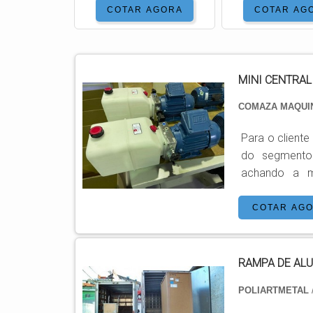
COTAR AGORA
COTAR AG
MINI CENTRAL
COMAZA MAQU
Para o cliente
do segmento
achando a m
CENTRAL HIDR
comprometida
COTAR AG
especializada
semp...
RAMPA DE AL
POLIARTMETAL