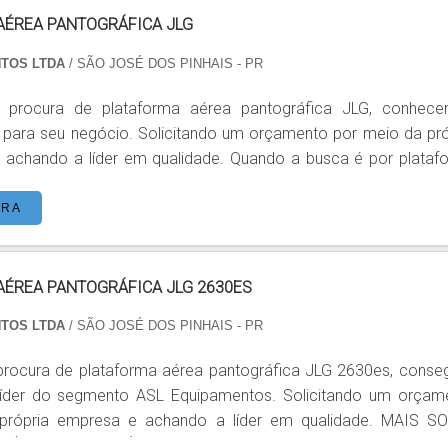
AÉREA PANTOGRÁFICA JLG
NTOS LTDA
/ SÃO JOSÉ DOS PINHAIS - PR
procura de plataforma aérea pantográfica JLG, conhece
 para seu negócio. Solicitando um orçamento por meio da pró
 achando a líder em qualidade. Quando a busca é por plataf
ráfica JLG, com os melhores profissionais da ASL Equipame
são com qualidade e rapidez no atendimento. DETALHES SOBRE
ORA
PLATAFORMA AÉREA PANTOGRÁFICA JLG Há muitas maneiras eficientes de...
AÉREA PANTOGRÁFICA JLG 2630ES
NTOS LTDA
/ SÃO JOSÉ DOS PINHAIS - PR
rocura de plataforma aérea pantográfica JLG 2630es, conseg
 líder do segmento ASL Equipamentos. Solicitando um orçam
ópria empresa e achando a líder em qualidade. MAIS SOBRE
ANTOGRÁFICA JLG 2630ES Quem quer achar plataforma