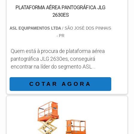
PLATAFORMA AÉREA PANTOGRÁFICA JLG
2630ES
ASL EQUIPAMENTOS LTDA
/ SÃO JOSÉ DOS PINHAIS
- PR
Quem está à procura de plataforma aérea
pantográfica JLG 2630es, conseguirá
encontrar na líder do segmento ASL
Equipamentos. Solicitando um orçamento
por meio da própria empresa e achando a
COTAR AGORA
líder em qualidade. MAIS SOBRE
PLATAFORMA AÉREA PANTOGRÁFICA
JLG 2630ES Quem quer achar plataforma
aérea pantográfica JLG 2630es em uma
companhia responsável, descobre o site da
ASL Equipamentos. Com grande know-how