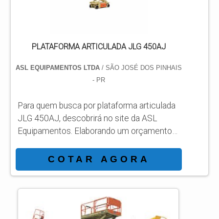
plataformas...
PLATAFORMA ARTICULADA JLG 450AJ
ASL EQUIPAMENTOS LTDA
/ SÃO JOSÉ DOS PINHAIS
- PR
Para quem busca por plataforma articulada
JLG 450AJ, descobrirá no site da ASL
Equipamentos. Elaborando um orçamento
detalhado na melhor organização do ramo e
conhecendo a líder da área de atuação.
COTAR AGORA
Quando a temática é plataforma articulada
JLG 450AJ, com a ASL Equipamentos
atingirá eficiência com comprometimento
com os resultados dos clientes.