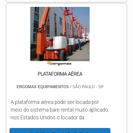
JLG, com os melhores profissionais da ASL
Equipamentos encontrará precisão com
qualidade e rapidez no atendimento.
DETALHES SOBRE PLATAFORMA AÉREA
PANTOGRÁFICA JLG Há muitas maneiras
eficientes de...
PLATAFORMA AÉREA
ERGOMAX EQUIPAMENTOS
/ SÃO PAULO - SP
A plataforma aérea pode ser locada por
meio do sistema bare rental muito aplicado
nos Estados Unidos o locador da
plataforma tem o direito de uso e não a