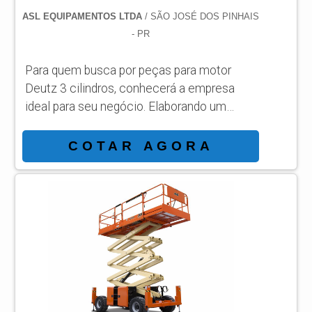
ASL EQUIPAMENTOS LTDA
/ SÃO JOSÉ DOS PINHAIS
- PR
Para quem busca por peças para motor
Deutz 3 cilindros, conhecerá a empresa
ideal para seu negócio. Elaborando um
orçamento detalhado na melhor
organização do ramo e conhecendo a líder
COTAR AGORA
da área de atuação. Quando a busca é por
peças para motor Deutz 3 cilindros, com a
melhor mão de obra da ASL Equipamentos
irá encontrar precisão com qualidade e
rapidez no atendimento. OUTRAS
INFORMAÇÕES SOBRE PEÇAS PARA
MOTOR DEUTZ 3 CILINDROS Há muit...