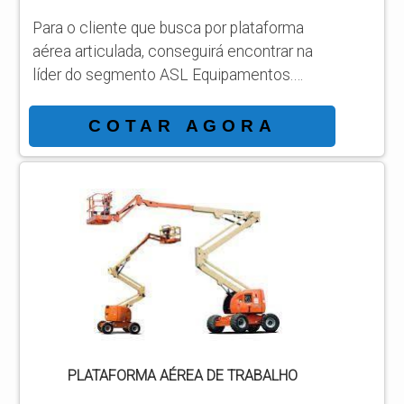
Para o cliente que busca por plataforma
aérea articulada, conseguirá encontrar na
líder do segmento ASL Equipamentos.
Solicitando um orçamento por meio da
própria empresa e achando a líder em
COTAR AGORA
qualidade. INFORMAÇÕES SOBRE
PLATAFORMA AÉREA ARTICULADA Quem
pesquisa na internet por plataforma aérea
articulada em uma companhia inovadora,
chega até a ASL Equipamentos.
Especializada em plataformas elevatórias
móveis de trabalho e plataformas...
PLATAFORMA AÉREA DE TRABALHO