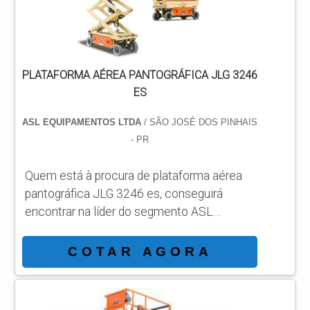
focado em plataformas elevatória...
PLATAFORMA AÉREA PANTOGRÁFICA JLG 3246
ES
ASL EQUIPAMENTOS LTDA
/ SÃO JOSÉ DOS PINHAIS
- PR
Quem está à procura de plataforma aérea
pantográfica JLG 3246 es, conseguirá
encontrar na líder do segmento ASL
Equipamentos. Solicitando mais
informações por meio da própria empresa e
COTAR AGORA
descobrindo a líder da área de atuação.
Quando o tema é plataforma aérea
pantográfica JLG 3246 es, com os