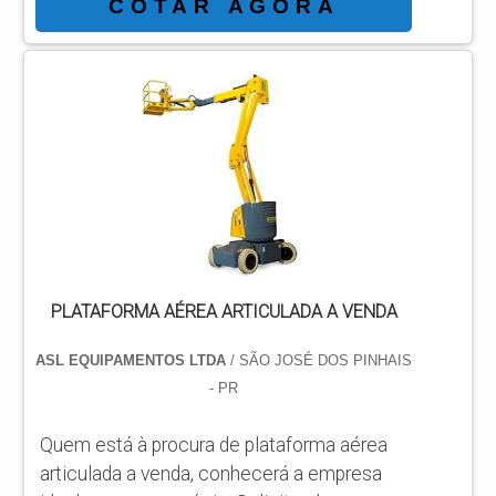
propriedade podendo lançar como
COTAR AGORA
despesas as faturas sem necessidade de
imobilização e se dedicar nas operações
fins de sua empresa com foco sobre o
melhor aproveitamento do uso da
plataforma locada. TIPOS DE
PLATAFORMAS AÉREAS Plataforma
articulada GTZZ18J; Plataforma telecópica
GTBZ27; Plataforma tesoura GTJZ10;
Plataforma articulada GT...
PLATAFORMA AÉREA ARTICULADA A VENDA
ASL EQUIPAMENTOS LTDA
/ SÃO JOSÉ DOS PINHAIS
- PR
Quem está à procura de plataforma aérea
articulada a venda, conhecerá a empresa