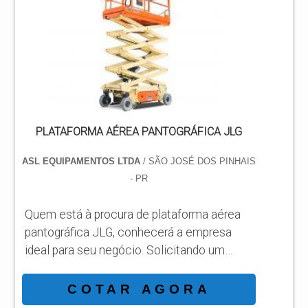
profissionais da ASL Equipamentos
alcançará precisão com a satisfação plena
dos clientes respeitando os valores
humanos, éticos e ambientais. MAIS ...
PLATAFORMA AÉREA PANTOGRÁFICA JLG
ASL EQUIPAMENTOS LTDA
/ SÃO JOSÉ DOS PINHAIS
- PR
Quem está à procura de plataforma aérea
pantográfica JLG, conhecerá a empresa
ideal para seu negócio. Solicitando um
orçamento por meio da própria organização
e achando a líder em qualidade. Quando a
COTAR AGORA
busca é por plataforma aérea pantográfica