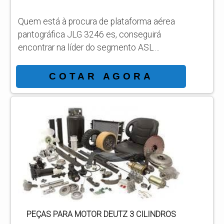
Quem está à procura de plataforma aérea
pantográfica JLG 3246 es, conseguirá
encontrar na líder do segmento ASL
Equipamentos. Solicitando mais
informações por meio da própria empresa e
COTAR AGORA
descobrindo a líder da área de atuação.
Quando o tema é plataforma aérea
pantográfica JLG 3246 es, com os
profissionais da ASL Equipamentos
alcançará precisão com a satisfação plena
dos clientes respeitando os valores
humanos, éticos e ambientais. MAIS ...
PEÇAS PARA MOTOR DEUTZ 3 CILINDROS