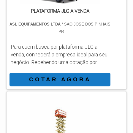
PLATAFORMA JLG A VENDA
ASL EQUIPAMENTOS LTDA
/ SÃO JOSÉ DOS PINHAIS
- PR
Para quem busca por plataforma JLG a
venda, conhecerá a empresa ideal para seu
negócio. Recebendo uma cotação por
meio da maior empresa da área e
conhecendo a sofisticação, qualidade e
COTAR AGORA
preço justo em um só lugar. MAIS
INFORMAÇÕES INTERESSANTES SOBRE
PLATAFORMA JLG A VENDA Se alguém
busca por plataforma JLG a venda em uma
empresa comprometida com os serviços,
acha o site da ASL Equipamentos. Uma
empresa com alto know-how em