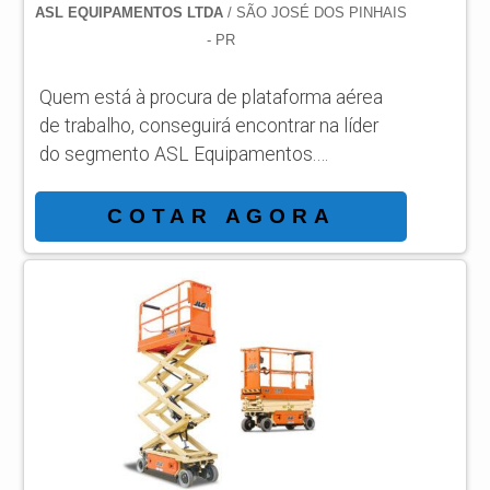
ASL EQUIPAMENTOS LTDA
/ SÃO JOSÉ DOS PINHAIS
- PR
Quem está à procura de plataforma aérea
de trabalho, conseguirá encontrar na líder
do segmento ASL Equipamentos.
Solicitando mais informações por meio da
própria empresa e descobrindo a líder da
COTAR AGORA
área de atuação. MAIS SOBRE
PLATAFORMA AEREA DE TRABALHO
Quem busca por plataforma aérea de
trabalho em uma companhia comprometida
com os serviços, consegue encontrar o
site da ASL Equipamentos. Especializada
em plataformas elevatórias móveis ...