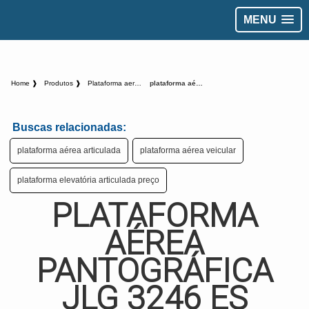
MENU
Home ❱
Produtos ❱
Plataforma aerea - Categoria ❱
plataforma aérea pantográfica JLG 3246 es
Buscas relacionadas:
plataforma aérea articulada
plataforma aérea veicular
plataforma elevatória articulada preço
PLATAFORMA
AÉREA
PANTOGRÁFICA
JLG 3246 ES