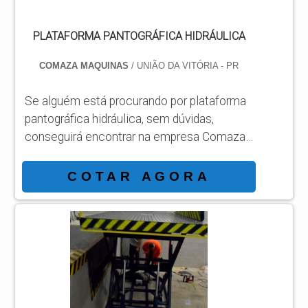
PLATAFORMA PANTOGRÁFICA HIDRÁULICA
COMAZA MAQUINAS
/ UNIÃO DA VITÓRIA - PR
Se alguém está procurando por plataforma
pantográfica hidráulica, sem dúvidas,
conseguirá encontrar na empresa Comaza.
Recebendo uma cotação na melhor
organização do ramo e achando a
COTAR AGORA
sofisticação, qualidade e preço justo em
um só lugar. Quando o interesse é por
plataforma pantográfica hidráulica, com a
Comaza encontramos ótima qualidade com
comprometimento com os resultados dos
clientes.UM POUCO MAIS SOBRE
PLATAFORMA PANTOGRÁFICA HIDR...