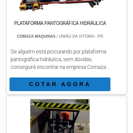
articulada em forma de tesour...
PLATAFORMA PANTOGRÁFICA HIDRÁULICA
COMAZA MAQUINAS
/ UNIÃO DA VITÓRIA - PR
Se alguém está procurando por plataforma
pantográfica hidráulica, sem dúvidas,
conseguirá encontrar na empresa Comaza.
Recebendo uma cotação na melhor
organização do ramo e achando a
COTAR AGORA
sofisticação, qualidade e preço justo em
um só lugar. Quando o interesse é por
plataforma pantográfica hidráulica, com a
Comaza encontramos ótima qualidade com
comprometimento com os resultados dos
clientes.UM POUCO MAIS SOBRE