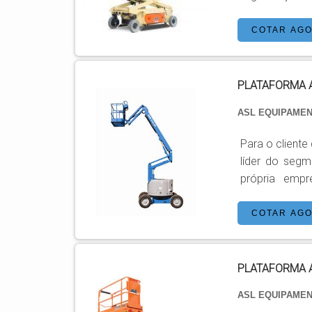
aérea pantog
encontrará preci
COTAR AG
PLATAFORMA 
ASL EQUIPAME
Para o cliente
líder do seg
própria empresa 
PLATAFORMA AÉREA ARTICULAD
aérea articul
COTAR AG
Especializada 
PLATAFORMA A
ASL EQUIPAME