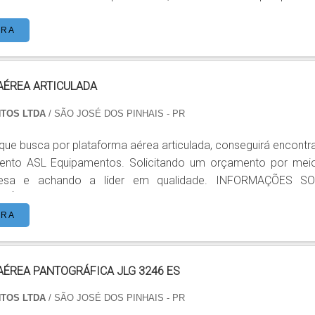
ráfica JLG, com os melhores profissionais da ASL Equipame
são com qualidade e rapidez no atendimento. DETALHES SOBRE
ORA
PLATAFORMA AÉREA PANTOGRÁFICA JLG Há muitas maneiras eficientes de...
AÉREA ARTICULADA
NTOS LTDA
/ SÃO JOSÉ DOS PINHAIS - PR
 que busca por plataforma aérea articulada, conseguirá encontr
mento ASL Equipamentos. Solicitando um orçamento por mei
e achando a líder em qualidade. INFORMAÇÕES SOBRE
A Quem pesquisa na internet por plataforma
ada em uma companhia inovadora, chega até a ASL Equipamen
ORA
em plataformas elevatórias móveis de trabalho e plataformas...
ÉREA PANTOGRÁFICA JLG 3246 ES
NTOS LTDA
/ SÃO JOSÉ DOS PINHAIS - PR