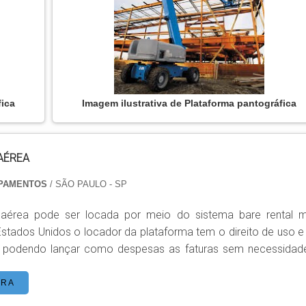
fica
Imagem ilustrativa de Plataforma pantográfica
AÉREA
IPAMENTOS
/ SÃO PAULO - SP
 aérea pode ser locada por meio do sistema bare rental m
Estados Unidos o locador da plataforma tem o direito de uso e
e podendo lançar como despesas as faturas sem necessidad
e se dedicar nas operações fins de sua empresa com foco sob
nto do uso da plataforma locada. TIPOS DE PLATAFORMAS
ORA
aforma articulada GTZZ18J; Plataforma telecópica GTB