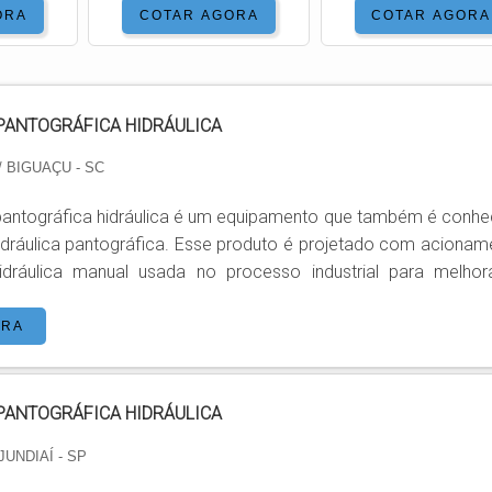
ORA
COTAR AGORA
COTAR AGORA
PANTOGRÁFICA HIDRÁULICA
/ BIGUAÇU - SC
pantográfica hidráulica é um equipamento que também é conhe
fica. Esse produto é projetado com acionamento
dráulica manual usada no processo industrial para melhor
dos materiais. O produto é construído com técnicas
projeto e fabricação de acordo com os desejos dos clientes 
ORA
 de trabalho e diferentes locais de utilização área comum cobe
comum e externa. Plataformas...
PANTOGRÁFICA HIDRÁULICA
 JUNDIAÍ - SP