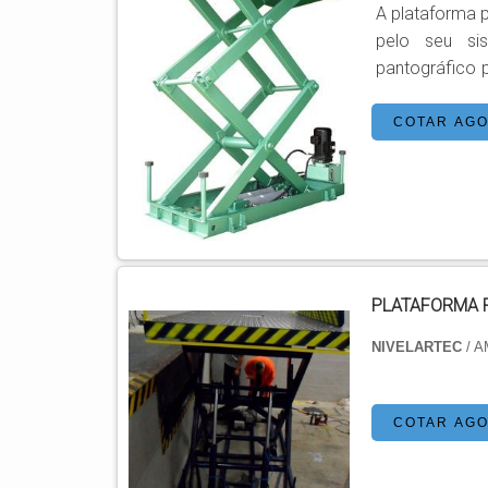
A plataforma p
pelo seu sistema de f
pantográfico 
Este equipam
que os mecân
COTAR AG
e movimentaçã
apoio), com um
PLATAFORMA 
NIVELARTEC
/ 
COTAR AG