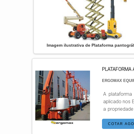
Imagem ilustrativa de Plataforma pantográ
PLATAFORMA 
ERGOMAX EQU
A plataforma
aplicado nos 
a propriedad
imobilização 
melhor aproveitame
COTAR AG
AÉREAS Plat