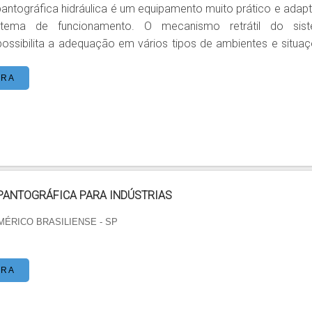
antográfica hidráulica é um equipamento muito prático e adapt
uncionamento. O mecanismo retrátil do sistema
possibilita a adequação em vários tipos de ambientes e situaç
ento é também conhecido como plataforma de elevação teso
icos de manutenção usam nas empresas em gerais para elev
ORA
o de cargas. Sua estrutura é constituída de uma base (mes
a estrutura articulada em forma de tesour...
PANTOGRÁFICA PARA INDÚSTRIAS
AMÉRICO BRASILIENSE - SP
ORA