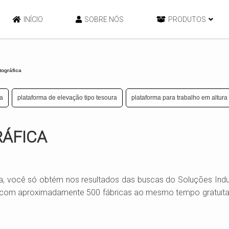
INÍCIO
SOBRE NÓS
PRODUTOS
tográfica
ia
plataforma de elevação tipo tesoura
plataforma para trabalho em altura
ÁFICA
 você só obtém nos resultados das buscas do Soluções Indus
io com aproximadamente 500 fábricas ao mesmo tempo gratuit