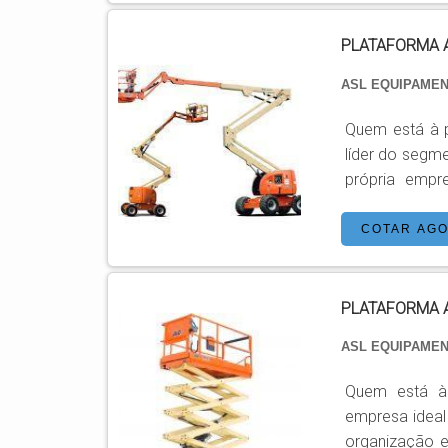
Plataforma tes
PLATAFORMA 
ASL EQUIPAME
Quem está à p
líder do segm
própria empres
PLATAFORMA AEREA DE TR
trabalho em
COTAR AG
encontrar o s
móveis ...
PLATAFORMA 
ASL EQUIPAME
Quem está à 
empresa ideal
organização e