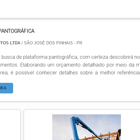
PANTOGRÁFICA
NTOS LTDA
/ SÃO JOSÉ DOS PINHAIS - PR
busca de plataforma pantográfica, com certeza descobrirá no 
amentos. Elaborando um orçamento detalhado por meio da m
ea, é possível conhecer detalhes sobre a melhor referênci
. Esse tipo de cuidado ajuda a garantir a qualidade e durabili
ORA
além de evitar prejuízos com substituiç...