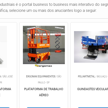
dustriais é o portal business to business mais interativo do se
ica, selecione um ou mais dos anuciantes logo a seguir:
A
/ SÃO JOSÉ
ERGOMAX EQUIPAMENTOS
/ SÃO
POLIARTMETAL
/ BIGUAÇU -
PR
PAULO - SP
TAFORMA
PLATAFORMA DE TRABALHO
GUINDASTES VEICULA
E
AÉREO