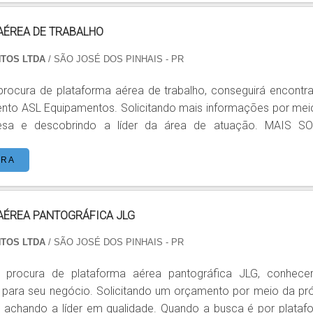
oura GTJZ10; Plataforma articulada GT...
AÉREA DE TRABALHO
NTOS LTDA
/ SÃO JOSÉ DOS PINHAIS - PR
rocura de plataforma aérea de trabalho, conseguirá encontra
ento ASL Equipamentos. Solicitando mais informações por mei
a e descobrindo a líder da área de atuação. MAIS SOBRE
ABALHO Quem busca por plataforma aérea de
 uma companhia comprometida com os serviços, cons
ORA
ite da ASL Equipamentos. Especializada em plataformas elevató
AÉREA PANTOGRÁFICA JLG
NTOS LTDA
/ SÃO JOSÉ DOS PINHAIS - PR
procura de plataforma aérea pantográfica JLG, conhece
 para seu negócio. Solicitando um orçamento por meio da pró
 achando a líder em qualidade. Quando a busca é por plataf