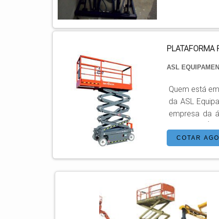
PLATAFORMA 
ASL EQUIPAME
Quem está em 
da ASL Equip
empresa da ár
qualidade. É importante lembrar que o produto deve ser adquirido com empresas
especializadas
COTAR AG
dos materiais, 