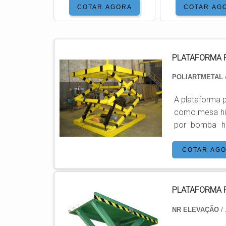
COTAR AGORA
COTAR AG
PLATAFORMA 
POLIARTMETAL
A plataforma 
como mesa hidráulica pantográ
por bomba hi
produção e movimentação 
modernas, de 
COTAR AG
diversas áreas
interna, área 
PLATAFORMA 
NR ELEVAÇÃO
/