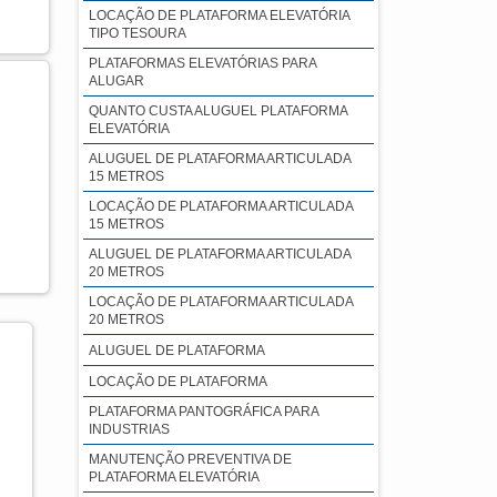
LOCAÇÃO DE PLATAFORMA ELEVATÓRIA
TIPO TESOURA
PLATAFORMAS ELEVATÓRIAS PARA
ALUGAR
QUANTO CUSTA ALUGUEL PLATAFORMA
ELEVATÓRIA
ALUGUEL DE PLATAFORMA ARTICULADA
15 METROS
LOCAÇÃO DE PLATAFORMA ARTICULADA
15 METROS
ALUGUEL DE PLATAFORMA ARTICULADA
20 METROS
LOCAÇÃO DE PLATAFORMA ARTICULADA
20 METROS
ALUGUEL DE PLATAFORMA
LOCAÇÃO DE PLATAFORMA
PLATAFORMA PANTOGRÁFICA PARA
INDUSTRIAS
MANUTENÇÃO PREVENTIVA DE
PLATAFORMA ELEVATÓRIA