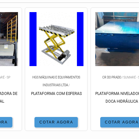
RÉ - SP
HGS MÁQUINAS E EQUIPAMENTOS
CR DO PRADO
/ SUMARÉ - 
INDUSTRIAIS LTDA
/
ADORA DE
PLATAFORMA COM ESFERAS
PLATAFORMA NIVELADO
AL
DOCA HIDRÁULICA
ORA
COTAR AGORA
COTAR AGORA