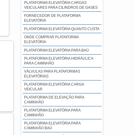
PLATAFORMA ELEVATÓRIA CARGAS
VEICULARES PARA CILINDROS DE GASES
FORNECEDOR DE PLATAFORMA
ELEVATÓRIA
PLATAFORMA ELEVATÓRIA QUANTO CUSTA
ONDE COMPRAR PLATAFORMA
ELEVATÓRIA
PLATAFORMA ELEVATÓRIA PARA BAÚ
PLATAFORMA ELEVATÓRIA HIDRÁULICA
PARA CAMINHÃO
VÁLVULAS PARA PLATAFORMAS
ELEVATÓRIAS
PLATAFORMA ELEVATÓRIA CARGA
VEICULAR
PLATAFORMA DE ELEVAÇÃO PARA
CAMINHÃO
PLATAFORMA ELEVATÓRIA PARA
CAMINHÃO
PLATAFORMA ELEVATÓRIA PARA
CAMINHÃO BAÚ