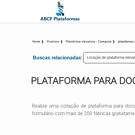
Home ❱
Produtos ❱
Plataforma elevatoria - Categoria ❱
plataforma
Buscas relacionadas:
Locação de plataforma elevat
PLATAFORMA PARA DO
Realize uma cotação de plataforma para doca
formulário com mais de 200 fábricas gratuitamen