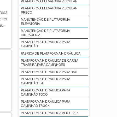
PLATAFORMA ELEVATÓRIA VEICULAR
PLATAFORMA ELEVATÓRIA VEICULAR
resa
PREÇO
lhor
MANUTENÇÃO DE PLATAFORMA
ELEVATÓRIA
MANUTENÇÃO DE PLATAFORMA
 ASL
HIDRÁULICA
nto.
PLATAFORMA HIDRÁULICA PARA
Há
CAMINHÃO
FABRICA DE PLATAFORMA HIDRÁULICA
PLATAFORMA HIDRÁULICA DE CARGA
TRASEIRA PARA CAMINHÕES
PLATAFORMA HIDRÁULICA PARA BAÚ
PLATAFORMA HIDRÁULICA PARA
CAMINHÃO 3 4
PLATAFORMA HIDRÁULICA PARA
CAMINHÃO TOCO
PLATAFORMA HIDRÁULICA PARA
CAMINHÃO TRUCK
PLATAFORMA HIDRÁULICA VEICULAR