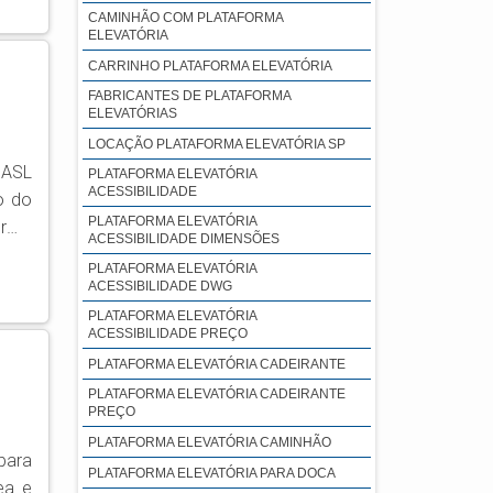
CAMINHÃO COM PLATAFORMA
ELEVATÓRIA
CARRINHO PLATAFORMA ELEVATÓRIA
FABRICANTES DE PLATAFORMA
ELEVATÓRIAS
LOCAÇÃO PLATAFORMA ELEVATÓRIA SP
 ASL
PLATAFORMA ELEVATÓRIA
ACESSIBILIDADE
o do
PLATAFORMA ELEVATÓRIA
orma
ACESSIBILIDADE DIMENSÕES
 com
PLATAFORMA ELEVATÓRIA
ACESSIBILIDADE DWG
PLATAFORMA ELEVATÓRIA
ACESSIBILIDADE PREÇO
PLATAFORMA ELEVATÓRIA CADEIRANTE
PLATAFORMA ELEVATÓRIA CADEIRANTE
PREÇO
PLATAFORMA ELEVATÓRIA CAMINHÃO
para
PLATAFORMA ELEVATÓRIA PARA DOCA
ea e