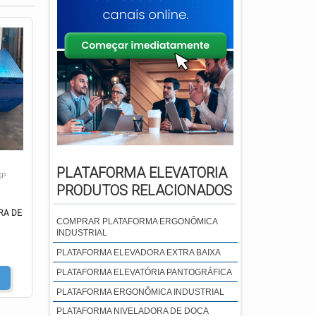
PLATAFORMA ELEVATORIA
SP
PRODUTOS RELACIONADOS
RA DE
COMPRAR PLATAFORMA ERGONÔMICA
INDUSTRIAL
PLATAFORMA ELEVADORA EXTRA BAIXA
PLATAFORMA ELEVATÓRIA PANTOGRÁFICA
PLATAFORMA ERGONÔMICA INDUSTRIAL
PLATAFORMA NIVELADORA DE DOCA