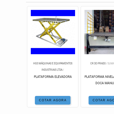
HGS MÁQUINAS E EQUIPAMENTOS
CR DO PRADO
/ SUMA
INDUSTRIAIS LTDA
/
PLATAFORMA ELEVADORA
PLATAFORMA NIVEL
DOCA MANU
COTAR AGORA
COTAR AG