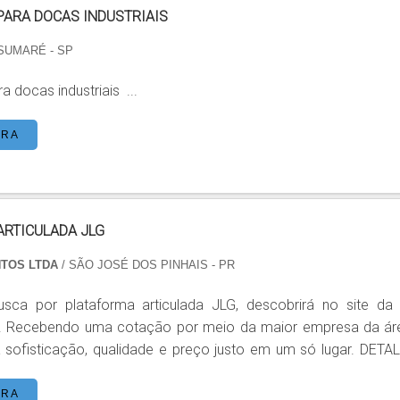
PARA DOCAS INDUSTRIAIS
 SUMARÉ - SP
a docas industriais ...
ORA
ARTICULADA JLG
NTOS LTDA
/ SÃO JOSÉ DOS PINHAIS - PR
sca por plataforma articulada JLG, descobrirá no site da
. Recebendo uma cotação por meio da maior empresa da ár
fisticação, qualidade e preço justo em um só lugar. DETALHES
ICULADA JLG Se alguém quer achar plataforma
G em uma empresa responsável, vai até o site da ASL Equipamen
ORA