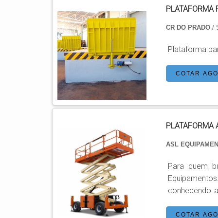
PLATAFORMA 
CR DO PRADO
/
Plataforma par
COTAR AG
PLATAFORMA 
ASL EQUIPAME
Para quem bu
Equipamentos
conhecendo a so
SOBRE PLATAFORMA ART
articulada JL
COTAR AG