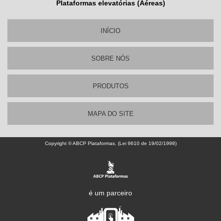
Plataformas elevatórias (Aéreas)
INÍCIO
SOBRE NÓS
PRODUTOS
MAPA DO SITE
Copyright © ABCP Plataformas. (Lei 9610 de 19/02/1998)
é um parceiro