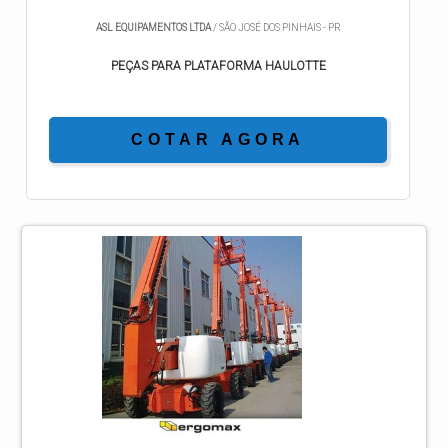
ASL EQUIPAMENTOS LTDA
/ SÃO JOSÉ DOS PINHAIS - PR
PEÇAS PARA PLATAFORMA HAULOTTE
COTAR AGORA