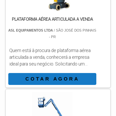
PLATAFORMA AÉREA ARTICULADA A VENDA
ASL EQUIPAMENTOS LTDA
/ SÃO JOSÉ DOS PINHAIS
- PR
Quem está à procura de plataforma aérea
articulada a venda, conhecerá a empresa
ideal para seu negócio. Solicitando um
orçamento por meio da própria organização
e achando a líder em qualidade. Quando o
COTAR AGORA
assunto é plataforma aérea articulada a
venda, com os profissionais da ASL
Equipamentos receberá eficiência com
qualidade e rapidez no atendimento. MAIS
SOBRE PLATAFORMA AÉREA