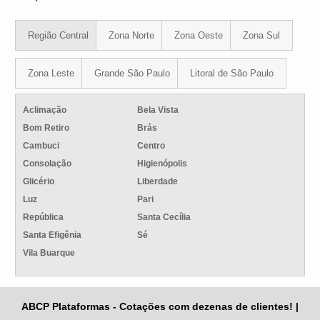
Região Central
Zona Norte
Zona Oeste
Zona Sul
Zona Leste
Grande São Paulo
Litoral de São Paulo
Aclimação
Bela Vista
Bom Retiro
Brás
Cambuci
Centro
Consolação
Higienópolis
Glicério
Liberdade
Luz
Pari
República
Santa Cecília
Santa Efigênia
Sé
Vila Buarque
ABCP Plataformas - Cotações com dezenas de clientes! |