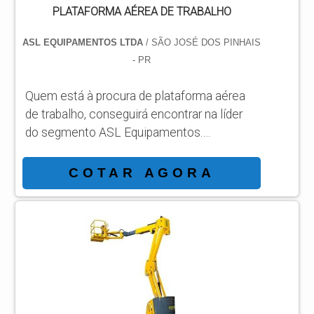
PLATAFORMA AÉREA DE TRABALHO
ASL EQUIPAMENTOS LTDA
/ SÃO JOSÉ DOS PINHAIS
- PR
Quem está à procura de plataforma aérea
de trabalho, conseguirá encontrar na líder
do segmento ASL Equipamentos.
Solicitando mais informações por meio da
própria empresa e descobrindo a líder da
COTAR AGORA
área de atuação. MAIS SOBRE
PLATAFORMA AEREA DE TRABALHO
Quem busca por plataforma aérea de
trabalho em uma companhia comprometida
com os serviços, consegue encontrar o
site da ASL Equipamentos. Especializada
em plataformas elevatórias móveis ...