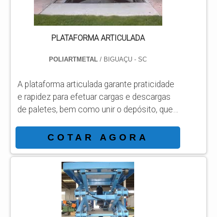
bem como un...
PLATAFORMA ARTICULADA
POLIARTMETAL
/ BIGUAÇU - SC
A plataforma articulada garante praticidade
e rapidez para efetuar cargas e descargas
de paletes, bem como unir o depósito, que
geralmente é construído em nível alto, ao
mezanino, que possui o nível mais baixo.
COTAR AGORA
Com a plataforma, é possível fazer o
transporte de cargas pesadas sem
necessariamente o auxílio de força
humana. É importante destacar que o
produto garante muita agilidade do
processo de armazenagem ou até mesmo