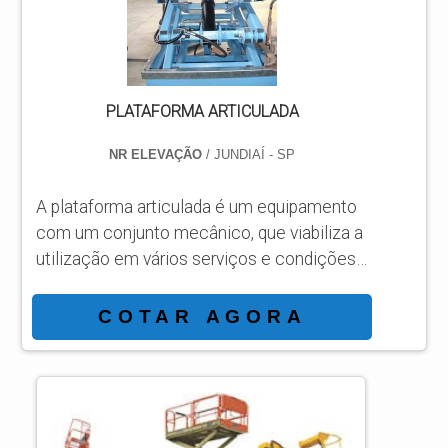
de descarga de produto, pois permite fazer
carregamento diretamente no seto...
PLATAFORMA ARTICULADA
NR ELEVAÇÃO
/ JUNDIAÍ - SP
A plataforma articulada é um equipamento
com um conjunto mecânico, que viabiliza a
utilização em vários serviços e condições.
Identificado também por plataforma
tesoura, este produto é utilizado pelas
COTAR AGORA
indústrias para realização de atividades que
é preciso o levantamento e a locomoção
de cargas. Com a possibilidade de atingir a
grandes níveis de altura, sua construção é
mecânica com uma base (mesa de apoio),