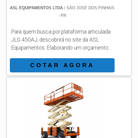
ASL EQUIPAMENTOS LTDA
/ SÃO JOSÉ DOS PINHAIS
- PR
Para quem busca por plataforma articulada
JLG 450AJ, descobrirá no site da ASL
Equipamentos. Elaborando um orçamento
detalhado na melhor organização do ramo e
conhecendo a líder da área de atuação.
COTAR AGORA
Quando a temática é plataforma articulada
JLG 450AJ, com a ASL Equipamentos
atingirá eficiência com comprometimento
com os resultados dos clientes.
DIFERENCIAIS IMPORTANTES DE
PLATAFORMA ARTICULADA JLG 450AJ
Há muitas maneiras eficientes de...