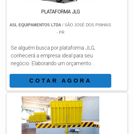
PLATAFORMA JLG
ASL EQUIPAMENTOS LTDA
/ SÃO JOSÉ DOS PINHAIS
- PR
Se alguém busca por plataforma JLG,
conhecerá a empresa ideal para seu
negócio. Elaborando um orçamento
detalhado na melhor organização do ramo e
conhecendo a líder da área de atuação. É
COTAR AGORA
importante lembrar que o produto deve
sempre ser adquirido com empresas
especializadas no segmento. Esse tipo de
cuidado ajuda a garantir a qualidade e
durabilidade dos materiais, além de evitar
prejuízos com substituições frequentes de
peças defeituos...