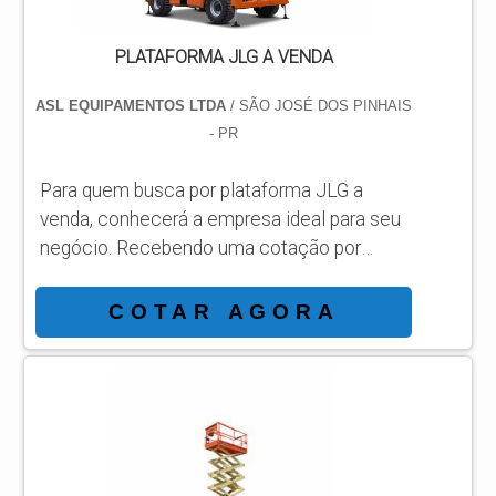
PLATAFORMA JLG A VENDA
ASL EQUIPAMENTOS LTDA
/ SÃO JOSÉ DOS PINHAIS
- PR
Para quem busca por plataforma JLG a
venda, conhecerá a empresa ideal para seu
negócio. Recebendo uma cotação por
meio da maior empresa da área e
conhecendo a sofisticação, qualidade e
COTAR AGORA
preço justo em um só lugar. MAIS
INFORMAÇÕES INTERESSANTES SOBRE
PLATAFORMA JLG A VENDA Se alguém
busca por plataforma JLG a venda em uma
empresa comprometida com os serviços,
acha o site da ASL Equipamentos. Uma