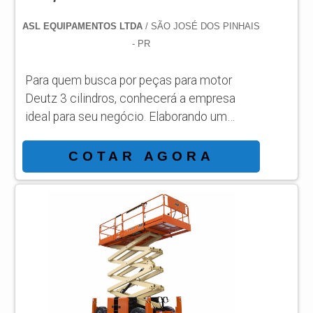
ASL EQUIPAMENTOS LTDA
/ SÃO JOSÉ DOS PINHAIS
- PR
Para quem busca por peças para motor
Deutz 3 cilindros, conhecerá a empresa
ideal para seu negócio. Elaborando um
orçamento detalhado na melhor
organização do ramo e conhecendo a líder
COTAR AGORA
da área de atuação. Quando a busca é por
peças para motor Deutz 3 cilindros, com a
melhor mão de obra da ASL Equipamentos
irá encontrar precisão com qualidade e
rapidez no atendimento. OUTRAS
INFORMAÇÕES SOBRE PEÇAS PARA
MOTOR DEUTZ 3 CILINDROS Há muit...