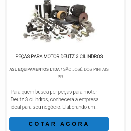
JLG em uma empresa responsável, vai até
o site da ASL Equipamentos.
Disponibilizando para os clientes
plataformas elevatórias móveis de trabal...
PEÇAS PARA MOTOR DEUTZ 3 CILINDROS
ASL EQUIPAMENTOS LTDA
/ SÃO JOSÉ DOS PINHAIS
- PR
Para quem busca por peças para motor
Deutz 3 cilindros, conhecerá a empresa
ideal para seu negócio. Elaborando um
orçamento detalhado na melhor
organização do ramo e conhecendo a líder
COTAR AGORA
da área de atuação. Quando a busca é por