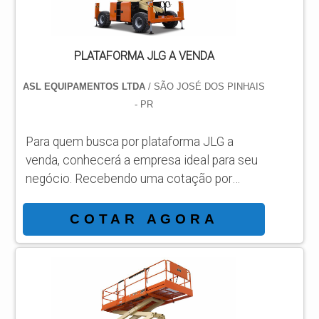
PLATAFORMA JLG A VENDA
ASL EQUIPAMENTOS LTDA
/ SÃO JOSÉ DOS PINHAIS
- PR
Para quem busca por plataforma JLG a
venda, conhecerá a empresa ideal para seu
negócio. Recebendo uma cotação por
meio da maior empresa da área e
conhecendo a sofisticação, qualidade e
COTAR AGORA
preço justo em um só lugar. MAIS
INFORMAÇÕES INTERESSANTES SOBRE
PLATAFORMA JLG A VENDA Se alguém
busca por plataforma JLG a venda em uma
empresa comprometida com os serviços,