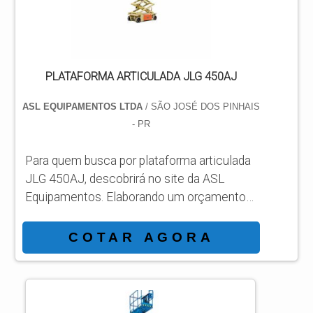
empresa com alto know-how em
plataformas...
PLATAFORMA ARTICULADA JLG 450AJ
ASL EQUIPAMENTOS LTDA
/ SÃO JOSÉ DOS PINHAIS
- PR
Para quem busca por plataforma articulada
JLG 450AJ, descobrirá no site da ASL
Equipamentos. Elaborando um orçamento
detalhado na melhor organização do ramo e
conhecendo a líder da área de atuação.
COTAR AGORA
Quando a temática é plataforma articulada
JLG 450AJ, com a ASL Equipamentos
atingirá eficiência com comprometimento
com os resultados dos clientes.