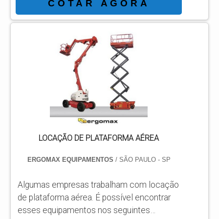
conhecendo a líder da área de atuação.
COTAR AGORA
Quando a temática é plataforma articulada
JLG 450AJ, com a ASL Equipamentos
atingirá eficiência com comprometimento
com os resultados dos clientes.
DIFERENCIAIS IMPORTANTES DE
PLATAFORMA ARTICULADA JLG 450AJ
Há muitas maneiras eficientes de...
LOCAÇÃO DE PLATAFORMA AÉREA
ERGOMAX EQUIPAMENTOS
/ SÃO PAULO - SP
Algumas empresas trabalham com locação
de plataforma aérea. É possível encontrar
esses equipamentos nos seguintes