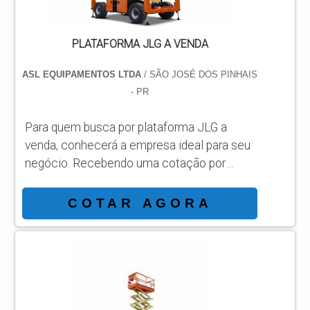
PLATAFORMA JLG A VENDA
ASL EQUIPAMENTOS LTDA
/ SÃO JOSÉ DOS PINHAIS
- PR
Para quem busca por plataforma JLG a
venda, conhecerá a empresa ideal para seu
negócio. Recebendo uma cotação por
meio da maior empresa da área e
conhecendo a sofisticação, qualidade e
COTAR AGORA
preço justo em um só lugar. MAIS
INFORMAÇÕES INTERESSANTES SOBRE
PLATAFORMA JLG A VENDA Se alguém
busca por plataforma JLG a venda em uma
empresa comprometida com os serviços,
acha o site da ASL Equipamentos. Uma