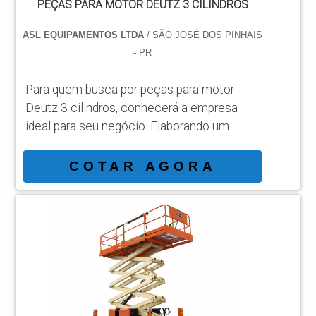
PEÇAS PARA MOTOR DEUTZ 3 CILINDROS
ASL EQUIPAMENTOS LTDA
/ SÃO JOSÉ DOS PINHAIS
- PR
Para quem busca por peças para motor
Deutz 3 cilindros, conhecerá a empresa
ideal para seu negócio. Elaborando um
orçamento detalhado na melhor
organização do ramo e conhecendo a líder
COTAR AGORA
da área de atuação. Quando a busca é por
peças para motor Deutz 3 cilindros, com a
melhor mão de obra da ASL Equipamentos
irá encontrar precisão com qualidade e
rapidez no atendimento. OUTRAS
INFORMAÇÕES SOBRE PEÇAS PARA
MOTOR DEUTZ 3 CILINDROS Há muit...