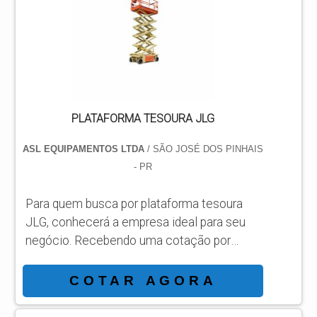
empresa comprometida com os serviços,
acha o site da ASL Equipamentos. Uma
empresa com alto know-how em
plataformas...
PLATAFORMA TESOURA JLG
ASL EQUIPAMENTOS LTDA
/ SÃO JOSÉ DOS PINHAIS
- PR
Para quem busca por plataforma tesoura
JLG, conhecerá a empresa ideal para seu
negócio. Recebendo uma cotação por
meio da maior empresa da área e
conhecendo a sofisticação, qualidade e
COTAR AGORA
preço justo em um só lugar. Quando o
assunto é plataforma tesoura JLG, com a