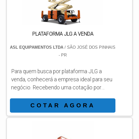
plataformas elevatórias móveis de trabal...
PLATAFORMA JLG A VENDA
ASL EQUIPAMENTOS LTDA
/ SÃO JOSÉ DOS PINHAIS
- PR
Para quem busca por plataforma JLG a
venda, conhecerá a empresa ideal para seu
negócio. Recebendo uma cotação por
meio da maior empresa da área e
conhecendo a sofisticação, qualidade e
COTAR AGORA
preço justo em um só lugar. MAIS
INFORMAÇÕES INTERESSANTES SOBRE
PLATAFORMA JLG A VENDA Se alguém
busca por plataforma JLG a venda em uma