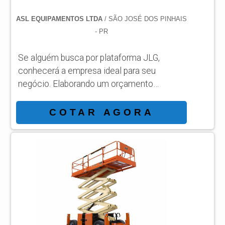
ASL EQUIPAMENTOS LTDA
/ SÃO JOSÉ DOS PINHAIS
- PR
Se alguém busca por plataforma JLG,
conhecerá a empresa ideal para seu
negócio. Elaborando um orçamento
detalhado na melhor organização do ramo e
conhecendo a líder da área de atuação. É
COTAR AGORA
importante lembrar que o produto deve
sempre ser adquirido com empresas
especializadas no segmento. Esse tipo de
cuidado ajuda a garantir a qualidade e
durabilidade dos materiais, além de evitar
prejuízos com substituições frequentes de
peças defeituos...