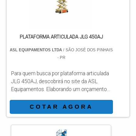
empresa com alto know-how em
plataformas...
PLATAFORMA ARTICULADA JLG 450AJ
ASL EQUIPAMENTOS LTDA
/ SÃO JOSÉ DOS PINHAIS
- PR
Para quem busca por plataforma articulada
JLG 450AJ, descobrirá no site da ASL
Equipamentos. Elaborando um orçamento
detalhado na melhor organização do ramo e
conhecendo a líder da área de atuação.
COTAR AGORA
Quando a temática é plataforma articulada
JLG 450AJ, com a ASL Equipamentos
atingirá eficiência com comprometimento