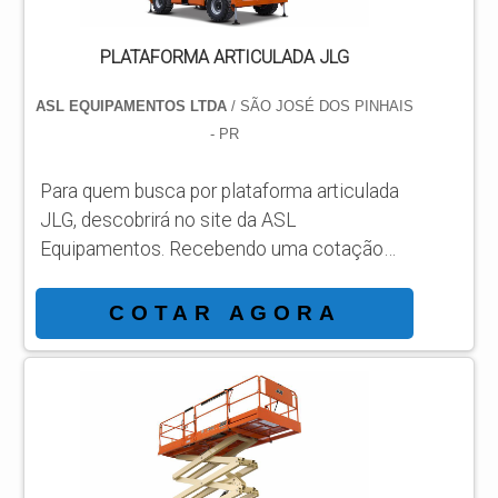
PLATAFORMA ARTICULADA JLG
ASL EQUIPAMENTOS LTDA
/ SÃO JOSÉ DOS PINHAIS
- PR
Para quem busca por plataforma articulada
JLG, descobrirá no site da ASL
Equipamentos. Recebendo uma cotação
por meio da maior empresa da área e
conhecendo a sofisticação, qualidade e
COTAR AGORA
preço justo em um só lugar. DETALHES
SOBRE PLATAFORMA ARTICULADA JLG
Se alguém quer achar plataforma articulada
JLG em uma empresa responsável, vai até
o site da ASL Equipamentos.
Disponibilizando para os clientes