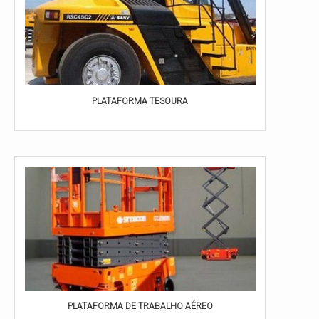
PLATAFORMA TESOURA
PLATAFORMA DE TRABALHO AÉREO