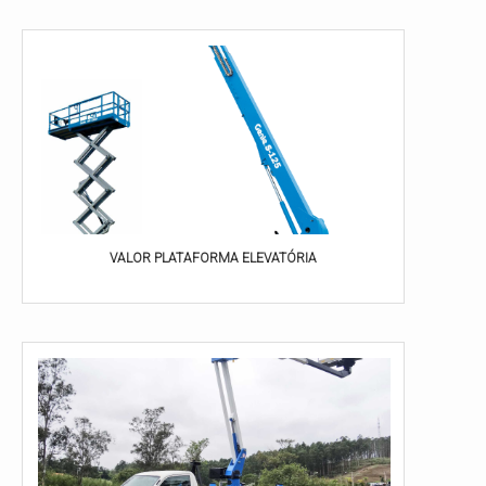
VALOR PLATAFORMA ELEVATÓRIA