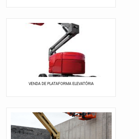
VENDA DE PLATAFORMA ELEVATÓRIA