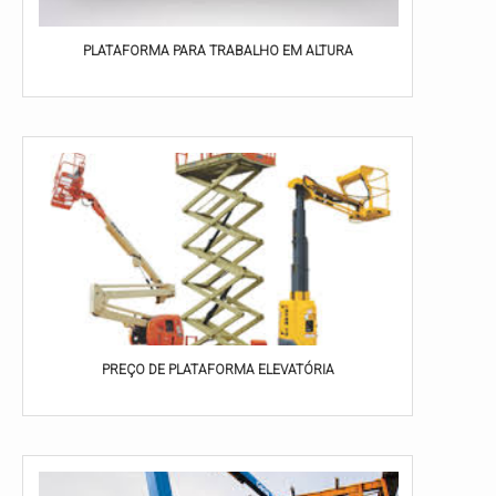
PLATAFORMA PARA TRABALHO EM ALTURA
PREÇO DE PLATAFORMA ELEVATÓRIA