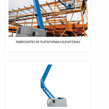
FABRICANTES DE PLATAFORMAS ELEVATÓRIAS