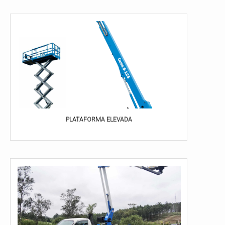
PLATAFORMA ELEVADA