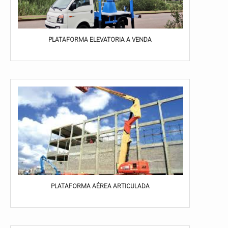
PLATAFORMA ELEVATORIA A VENDA
PLATAFORMA AÉREA ARTICULADA