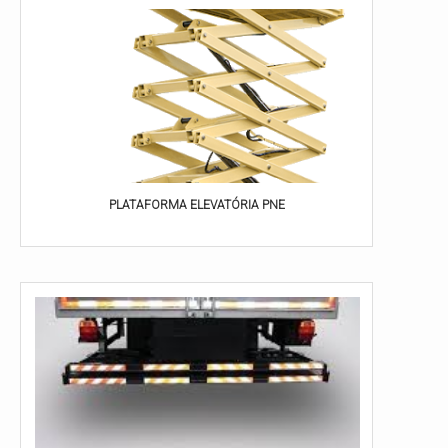
PLATAFORMA ELEVATÓRIA PNE