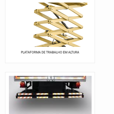
PLATAFORMA DE TRABALHO EM ALTURA