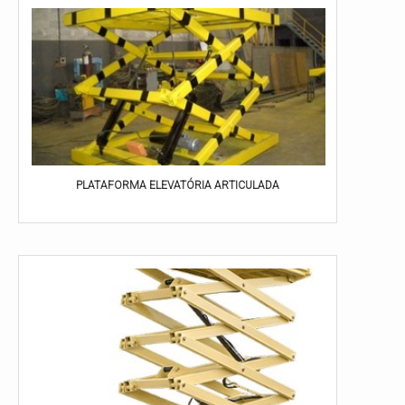
PLATAFORMA ELEVATÓRIA ARTICULADA